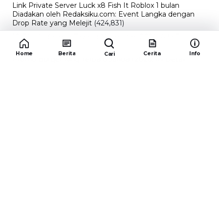
Link Private Server Luck x8 Fish It Roblox 1 bulan
Diadakan oleh Redaksiku.com: Event Langka dengan
Drop Rate yang Melejit
(424,831)
10 Film Indonesia Tayang November 2024, Ada Film
Wulan Guritno!
(352,101)
Home
Berita
Cerita
Info
Cari
Promo Burger King Terbaru Januari 2026, Ini Detail
Paket Hematnya yang Bisa Kamu Nikmati
(341,749)
10 klub terbaik pes 2024 Sepanjang Sejarah
(54,019)
Redaksiku.com
Alamat : STC SENAYAN LT.4 ROOM 31-34 Jl. Asia
Afrika , Pintu IX Senayan, RT.1/RW.3, Gelora,
Kecamatan Tanah Abang, Daerah Khusus Ibukota
Jakarta 10270
Email : redaksiku.official@gmail.com
TENTANG
REDAKSI
KODE ETIK