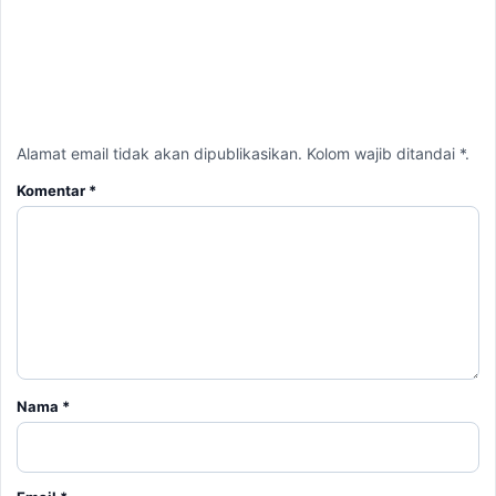
Komentar
*
Nama
*
Email
*
Simpan nama, email, dan situs web saya pada peramban ini
untuk komentar saya berikutnya.