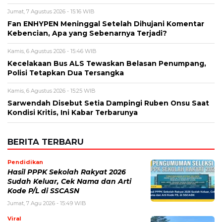
Polisi Tetapkan Dua Tersangka
Kamis, 6 Agustus 2026 - 15:25 WIB
Sarwendah Disebut Setia Dampingi Ruben Onsu Saat
Kondisi Kritis, Ini Kabar Terbarunya
BERITA TERBARU
Pendidikan
Hasil PPPK Sekolah Rakyat 2026
Sudah Keluar, Cek Nama dan Arti
Kode P/L di SSCASN
Jumat, 7 Agu 2026 - 15:49 WIB
Viral
BPK Ungkap Cerita di Balik Tagihan
Listrik Rumah Dinas Parepare
Jumat, 7 Agu 2026 - 15:27 WIB
Viral
BPK Ungkap Temuan Perjadin
Dinkes Parepare, Ada Apa?