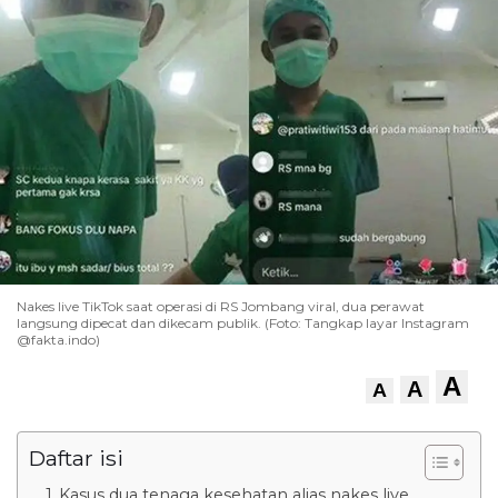
Nakes live TikTok saat operasi di RS Jombang viral, dua perawat
langsung dipecat dan dikecam publik. (Foto: Tangkap layar Instagram
@fakta.indo)
A
A
A
Daftar isi
Kasus dua tenaga kesehatan alias nakes live