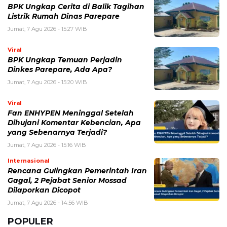
Jumat, 7 Agu 2026 - 15:20 WIB
Viral
Fan ENHYPEN Meninggal Setelah
Dihujani Komentar Kebencian, Apa
yang Sebenarnya Terjadi?
Jumat, 7 Agu 2026 - 15:16 WIB
Internasional
Rencana Gulingkan Pemerintah Iran
Gagal, 2 Pejabat Senior Mossad
Dilaporkan Dicopot
Jumat, 7 Agu 2026 - 14:56 WIB
POPULER
Sosok Ini Bongkar Siapa Sebenarnya Dalang Demo 25
Agustus yang Berakhir Ricuh: Bukan Intervensi Asing
(1,000,012)
3 Menu Diet Sehat Harian yang Efektif Turunkan Berat
Badan Menjadi Ideal, Wajib dicoba!
(900,797)