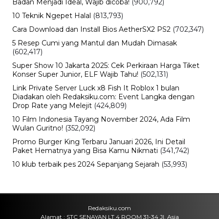
Badan Menjadi Ideal, Wajib dicoba!
(900,792)
10 Teknik Ngepet Halal
(813,793)
Cara Download dan Install Bios AetherSX2 PS2
(702,347)
5 Resep Cumi yang Mantul dan Mudah Dimasak
(602,417)
Super Show 10 Jakarta 2025: Cek Perkiraan Harga Tiket
Konser Super Junior, ELF Wajib Tahu!
(502,131)
Link Private Server Luck x8 Fish It Roblox 1 bulan
Diadakan oleh Redaksiku.com: Event Langka dengan
Drop Rate yang Melejit
(424,809)
10 Film Indonesia Tayang November 2024, Ada Film
Wulan Guritno!
(352,092)
Promo Burger King Terbaru Januari 2026, Ini Detail
Paket Hematnya yang Bisa Kamu Nikmati
(341,742)
10 klub terbaik pes 2024 Sepanjang Sejarah
(53,993)
Redaksiku.com
Alamat : STC SENAYAN LT.4 ROOM 31-34 Jl. Asia