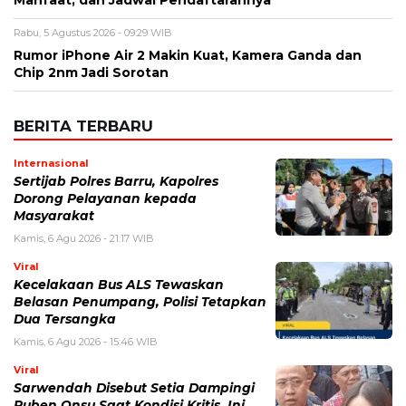
Manfaat, dan Jadwal Pendaftarannya
Rabu, 5 Agustus 2026 - 09:29 WIB
Rumor iPhone Air 2 Makin Kuat, Kamera Ganda dan
Chip 2nm Jadi Sorotan
BERITA TERBARU
Internasional
Sertijab Polres Barru, Kapolres
Dorong Pelayanan kepada
Masyarakat
Kamis, 6 Agu 2026 - 21:17 WIB
Viral
Kecelakaan Bus ALS Tewaskan
Belasan Penumpang, Polisi Tetapkan
Dua Tersangka
Kamis, 6 Agu 2026 - 15:46 WIB
Viral
Sarwendah Disebut Setia Dampingi
Ruben Onsu Saat Kondisi Kritis, Ini