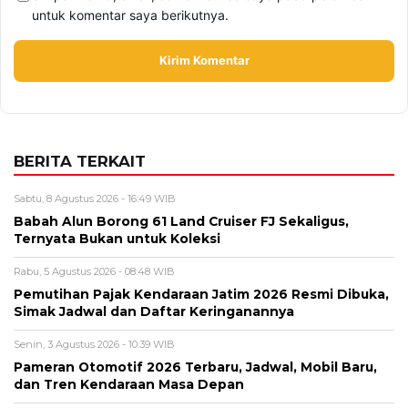
BERITA TERKAIT
Sabtu, 8 Agustus 2026 - 16:49 WIB
Babah Alun Borong 61 Land Cruiser FJ Sekaligus,
Ternyata Bukan untuk Koleksi
Rabu, 5 Agustus 2026 - 08:48 WIB
Pemutihan Pajak Kendaraan Jatim 2026 Resmi Dibuka,
Simak Jadwal dan Daftar Keringanannya
Senin, 3 Agustus 2026 - 10:39 WIB
Pameran Otomotif 2026 Terbaru, Jadwal, Mobil Baru,
dan Tren Kendaraan Masa Depan
Minggu, 2 Agustus 2026 - 11:00 WIB
Shuttle Bus GIIAS 2026 Hadir dengan 3 Pick Up Point
Baru untuk Akhir Pekan, Cek Rute Detailnya
Sabtu, 1 Agustus 2026 - 09:51 WIB
BYD Seal Terbakar, Ini Kronologi dan Fakta Kasus Mobil
Listrik yang Disorot