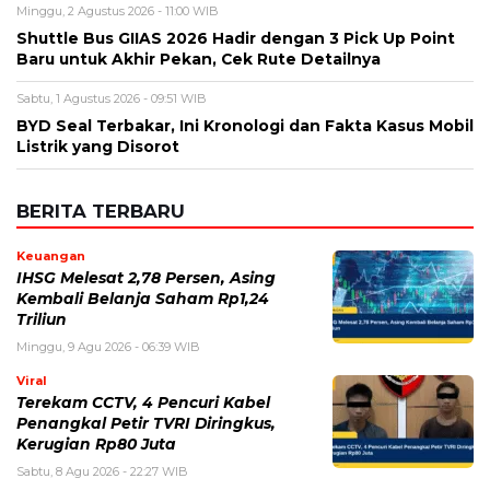
BERITA TERBARU
Keuangan
IHSG Melesat 2,78 Persen, Asing
Kembali Belanja Saham Rp1,24
Triliun
Minggu, 9 Agu 2026 - 06:39 WIB
Viral
Terekam CCTV, 4 Pencuri Kabel
Penangkal Petir TVRI Diringkus,
Kerugian Rp80 Juta
Sabtu, 8 Agu 2026 - 22:27 WIB
Keuangan
Emas Antam Melonjak Lagi! Harga 1
Gram Nyaris Rp2,7 Juta, Buyback
Naik Rp50 Ribu
Sabtu, 8 Agu 2026 - 22:09 WIB
Teknologi
Redmi 17 Resmi Meluncur, Baterai