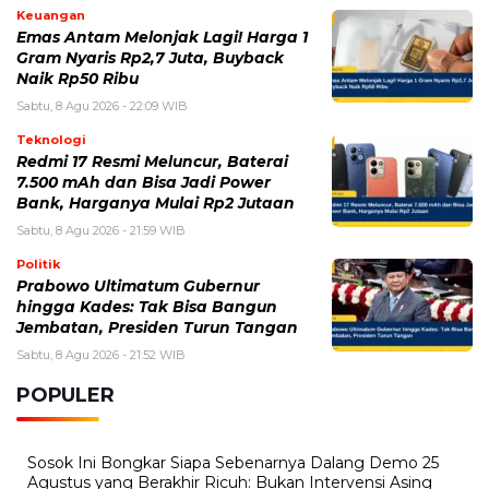
7.500 mAh dan Bisa Jadi Power
Bank, Harganya Mulai Rp2 Jutaan
Sabtu, 8 Agu 2026 - 21:59 WIB
Politik
Prabowo Ultimatum Gubernur
hingga Kades: Tak Bisa Bangun
Jembatan, Presiden Turun Tangan
Sabtu, 8 Agu 2026 - 21:52 WIB
POPULER
Sosok Ini Bongkar Siapa Sebenarnya Dalang Demo 25
Agustus yang Berakhir Ricuh: Bukan Intervensi Asing
(1,000,021)
3 Menu Diet Sehat Harian yang Efektif Turunkan Berat
Badan Menjadi Ideal, Wajib dicoba!
(900,797)
10 Teknik Ngepet Halal
(813,796)
Cara Download dan Install Bios AetherSX2 PS2
(702,357)
5 Resep Cumi yang Mantul dan Mudah Dimasak
(602,435)