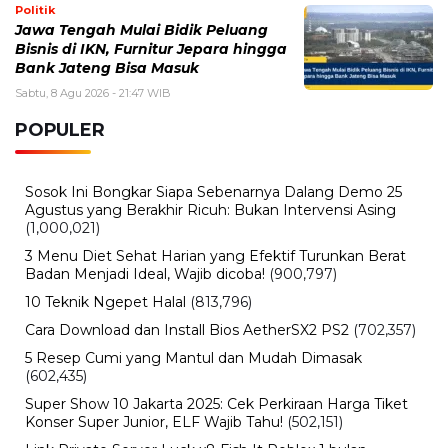
Karier, Keuangan hingga Asmara
Sabtu, 1 Agustus 2026 - 11:34 WIB
Miss Supranational 2026 Jadi Sorotan, Ini Jadwal,
Peserta, dan Fakta Kontes Kecantikan Dunia
Sabtu, 1 Agustus 2026 - 10:44 WIB
Hari Girlfriend Day 2026 Jatuh pada Tanggal Ini,
Sejarah dan Cara Merayakannya
BERITA TERBARU
Viral
Terekam CCTV, 4 Pencuri Kabel
Penangkal Petir TVRI Diringkus,
Kerugian Rp80 Juta
Sabtu, 8 Agu 2026 - 22:27 WIB
Keuangan
Emas Antam Melonjak Lagi! Harga 1
Gram Nyaris Rp2,7 Juta, Buyback
Naik Rp50 Ribu