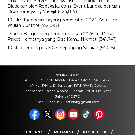
Sabtu, 8 Agu 2026 - 22:09 WIB
Teknologi
Redmi 17 Resmi Meluncur, Baterai
7.500 mAh dan Bisa Jadi Power
Bank, Harganya Mulai Rp2 Jutaan
Sabtu, 8 Agu 2026 - 21:59 WIB
Politik
Prabowo Ultimatum Gubernur
hingga Kades: Tak Bisa Bangun
Jembatan, Presiden Turun Tangan
Sabtu, 8 Agu 2026 - 21:52 WIB
Politik
Jawa Tengah Mulai Bidik Peluang
Bisnis di IKN, Furnitur Jepara hingga
Bank Jateng Bisa Masuk
Sabtu, 8 Agu 2026 - 21:47 WIB
POPULER