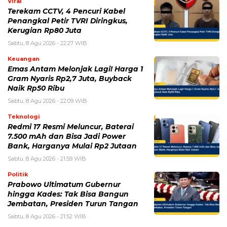
Simpan nama, email, dan situs web saya pada peramban ini
untuk komentar saya berikutnya.
BERITA TERKAIT
Jumat, 7 Agustus 2026 - 12:17 WIB
Wanita Tidak Bercerita Tapi Sering Melakukan 5 Hal ini
Kamis, 6 Agustus 2026 - 12:33 WIB
Mengenal Weaponized Incompetence Dalam
Hubungan Asmara
Senin, 3 Agustus 2026 - 15:06 WIB
Ramalan Shio Hari Ini 2026: Peruntungan 12 Shio dari