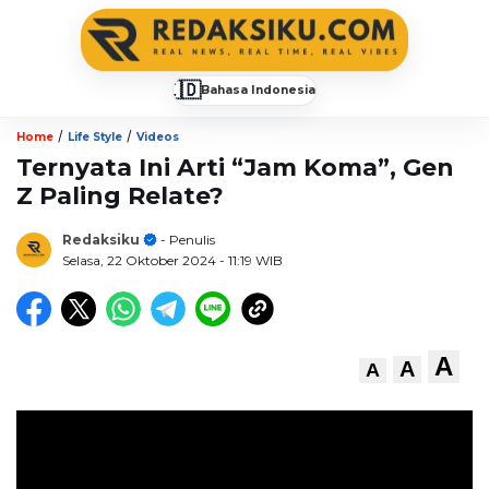
🇮🇩
Bahasa Indonesia
▼
/
/
Home
Life Style
Videos
Ternyata Ini Arti “Jam Koma”, Gen
Z Paling Relate?
Redaksiku
- Penulis
Selasa, 22 Oktober 2024
- 11:19 WIB
A
A
A