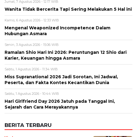
Alamat email tidak akan dipublikasikan. Kolom wajib ditandai *.
Komentar
*
Nama
*
Email
*