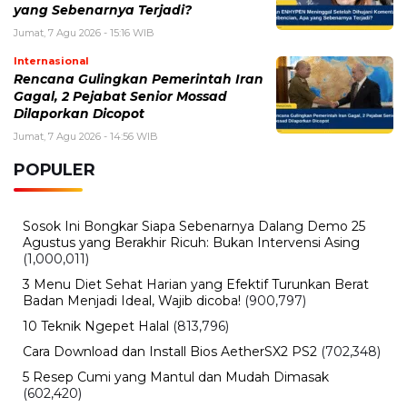
yang Sebenarnya Terjadi?
Jumat, 7 Agu 2026 - 15:16 WIB
Internasional
Rencana Gulingkan Pemerintah Iran
Gagal, 2 Pejabat Senior Mossad
Dilaporkan Dicopot
Jumat, 7 Agu 2026 - 14:56 WIB
POPULER
Sosok Ini Bongkar Siapa Sebenarnya Dalang Demo 25
Agustus yang Berakhir Ricuh: Bukan Intervensi Asing
(1,000,011)
3 Menu Diet Sehat Harian yang Efektif Turunkan Berat
Badan Menjadi Ideal, Wajib dicoba!
(900,797)
10 Teknik Ngepet Halal
(813,796)
Cara Download dan Install Bios AetherSX2 PS2
(702,348)
5 Resep Cumi yang Mantul dan Mudah Dimasak
(602,420)