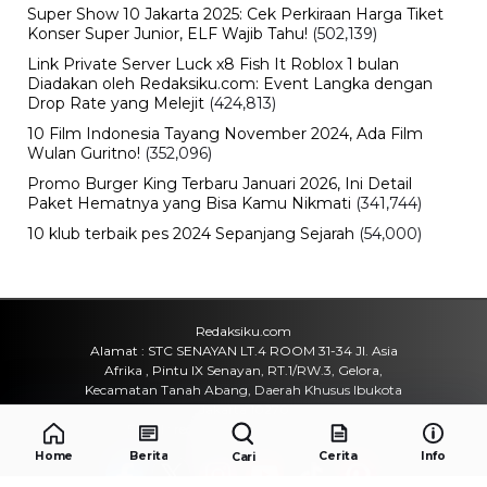
Super Show 10 Jakarta 2025: Cek Perkiraan Harga Tiket
Konser Super Junior, ELF Wajib Tahu!
(502,139)
Link Private Server Luck x8 Fish It Roblox 1 bulan
Diadakan oleh Redaksiku.com: Event Langka dengan
Drop Rate yang Melejit
(424,813)
10 Film Indonesia Tayang November 2024, Ada Film
Wulan Guritno!
(352,096)
Promo Burger King Terbaru Januari 2026, Ini Detail
Paket Hematnya yang Bisa Kamu Nikmati
(341,744)
10 klub terbaik pes 2024 Sepanjang Sejarah
(54,000)
Redaksiku.com
Alamat : STC SENAYAN LT.4 ROOM 31-34 Jl. Asia
Afrika , Pintu IX Senayan, RT.1/RW.3, Gelora,
Kecamatan Tanah Abang, Daerah Khusus Ibukota
Jakarta 10270
Email : redaksiku.official@gmail.com
Home
Berita
Cerita
Info
Cari