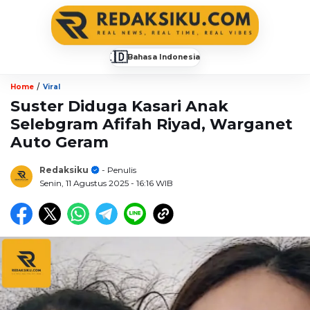
🇮🇩
Bahasa Indonesia
▼
/
Home
Viral
Suster Diduga Kasari Anak
Selebgram Afifah Riyad, Warganet
Auto Geram
Redaksiku
- Penulis
Senin, 11 Agustus 2025
- 16:16 WIB