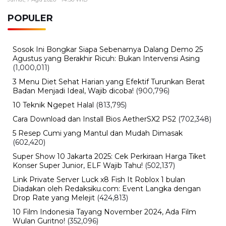
Polisi Tetapkan Dua Tersangka
Kamis, 6 Agustus 2026 - 15:25 WIB
Sarwendah Disebut Setia Dampingi Ruben Onsu Saat
Kondisi Kritis, Ini Kabar Terbarunya
BERITA TERBARU
Pendidikan
Hasil PPPK Sekolah Rakyat 2026
Sudah Keluar, Cek Nama dan Arti
Kode P/L di SSCASN
Jumat, 7 Agu 2026 - 15:49 WIB
Viral
BPK Ungkap Cerita di Balik Tagihan
Listrik Rumah Dinas Parepare
Jumat, 7 Agu 2026 - 15:27 WIB
Viral
BPK Ungkap Temuan Perjadin