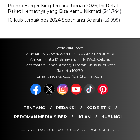
Dinkes Parepare, Ada Apa?
Jumat, 7 Agu 2026 - 15:20 WIB
Viral
Fan ENHYPEN Meninggal Setelah
Dihujani Komentar Kebencian, Apa
yang Sebenarnya Terjadi?
Jumat, 7 Agu 2026 - 15:16 WIB
Internasional
Rencana Gulingkan Pemerintah Iran
Gagal, 2 Pejabat Senior Mossad
Dilaporkan Dicopot
Jumat, 7 Agu 2026 - 14:56 WIB
POPULER
Sosok Ini Bongkar Siapa Sebenarnya Dalang Demo 25
Agustus yang Berakhir Ricuh: Bukan Intervensi Asing
(1,000,011)
3 Menu Diet Sehat Harian yang Efektif Turunkan Berat
Badan Menjadi Ideal, Wajib dicoba!
(900,796)