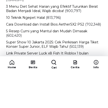
3 Menu Diet Sehat Harian yang Efektif Turunkan Berat
Badan Menjadi Ideal, Wajib dicoba!
(900,797)
10 Teknik Ngepet Halal
(813,796)
Cara Download dan Install Bios AetherSX2 PS2
(702,348)
5 Resep Cumi yang Mantul dan Mudah Dimasak
(602,420)
Super Show 10 Jakarta 2025: Cek Perkiraan Harga Tiket
Konser Super Junior, ELF Wajib Tahu!
(502,139)
Link Private Server Luck x8 Fish It Roblox 1 bulan
Diadakan oleh Redaksiku.com: Event Langka dengan
Drop Rate yang Melejit
(424,813)
Home
Berita
Cerita
Info
Cari
10 Film Indonesia Tayang November 2024, Ada Film
Wulan Guritno!
(352,096)
Promo Burger King Terbaru Januari 2026, Ini Detail
Paket Hematnya yang Bisa Kamu Nikmati
(341,744)
10 klub terbaik pes 2024 Sepanjang Sejarah
(53,999)