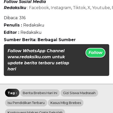
Follow Sosial Media
Redaksiku
:
Facebook
,
Instagram
,
Tiktok
,
X
,
Youtube
,
Dibaca:
316
Penulis :
Redaksiku
Editor :
Redaksiku
Sumber Berita: Berbagai Sumber
Follow WhatsApp Channel
Follow
www.redaksiku.com untuk
update berita terbaru setiap
hari
Tag :
Berita Brebes Hari Ini
Gizi Siswa Madrasah
Isu Pendidikan Terbaru
Kasus Mbg Brebes
Kontroversi Makan Gratis Sekolah