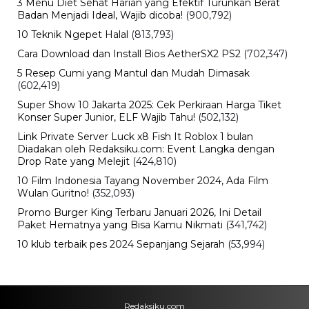
3 Menu Diet Sehat Harian yang Efektif Turunkan Berat
Badan Menjadi Ideal, Wajib dicoba!
(900,792)
10 Teknik Ngepet Halal
(813,793)
Cara Download dan Install Bios AetherSX2 PS2
(702,347)
5 Resep Cumi yang Mantul dan Mudah Dimasak
(602,419)
Super Show 10 Jakarta 2025: Cek Perkiraan Harga Tiket
Konser Super Junior, ELF Wajib Tahu!
(502,132)
Link Private Server Luck x8 Fish It Roblox 1 bulan
Diadakan oleh Redaksiku.com: Event Langka dengan
Drop Rate yang Melejit
(424,810)
10 Film Indonesia Tayang November 2024, Ada Film
Wulan Guritno!
(352,093)
Promo Burger King Terbaru Januari 2026, Ini Detail
Paket Hematnya yang Bisa Kamu Nikmati
(341,742)
10 klub terbaik pes 2024 Sepanjang Sejarah
(53,994)
Redaksiku.com