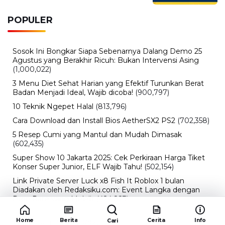
POPULER
Sosok Ini Bongkar Siapa Sebenarnya Dalang Demo 25
Agustus yang Berakhir Ricuh: Bukan Intervensi Asing
(1,000,022)
3 Menu Diet Sehat Harian yang Efektif Turunkan Berat
Badan Menjadi Ideal, Wajib dicoba!
(900,797)
10 Teknik Ngepet Halal
(813,796)
Cara Download dan Install Bios AetherSX2 PS2
(702,358)
5 Resep Cumi yang Mantul dan Mudah Dimasak
(602,435)
Super Show 10 Jakarta 2025: Cek Perkiraan Harga Tiket
Konser Super Junior, ELF Wajib Tahu!
(502,154)
Link Private Server Luck x8 Fish It Roblox 1 bulan
Diadakan oleh Redaksiku.com: Event Langka dengan
Drop Rate yang Melejit
(424,823)
10 Film Indonesia Tayang November 2024, Ada Film
Home
Berita
Cerita
Info
Cari
Wulan Guritno!
(352,097)