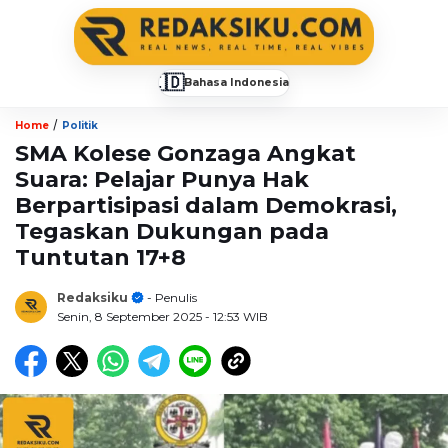
🇮🇩
Bahasa Indonesia
▼
/
Home
Politik
SMA Kolese Gonzaga Angkat
Suara: Pelajar Punya Hak
Berpartisipasi dalam Demokrasi,
Tegaskan Dukungan pada
Tuntutan 17+8
Redaksiku
- Penulis
Senin, 8 September 2025
- 12:53 WIB