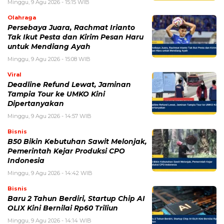
Minggu, 9 Agu 2026 - 15:15 WIB
Olahraga
Persebaya Juara, Rachmat Irianto
Tak Ikut Pesta dan Kirim Pesan Haru
untuk Mendiang Ayah
Minggu, 9 Agu 2026 - 15:08 WIB
Viral
Deadline Refund Lewat, Jaminan
Tampia Tour ke UMKO Kini
Dipertanyakan
Minggu, 9 Agu 2026 - 14:57 WIB
Bisnis
B50 Bikin Kebutuhan Sawit Melonjak,
Pemerintah Kejar Produksi CPO
Indonesia
Minggu, 9 Agu 2026 - 14:42 WIB
Bisnis
Baru 2 Tahun Berdiri, Startup Chip AI
OLIX Kini Bernilai Rp60 Triliun
Minggu, 9 Agu 2026 - 14:14 WIB