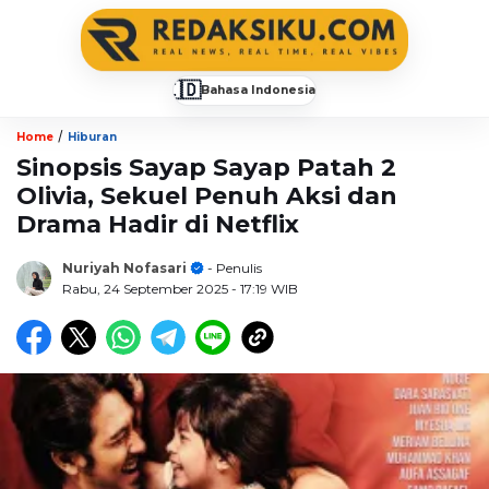
🇮🇩
Bahasa Indonesia
▼
/
Home
Hiburan
Sinopsis Sayap Sayap Patah 2
Olivia, Sekuel Penuh Aksi dan
Drama Hadir di Netflix
Nuriyah Nofasari
- Penulis
Rabu, 24 September 2025
- 17:19 WIB