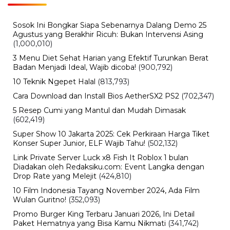
Miss Supranational 2026 Jadi Sorotan, Ini Jadwal,
Peserta, dan Fakta Kontes Kecantikan Dunia
BERITA TERBARU
Internasional
Sertijab Polres Barru, Kapolres
Dorong Pelayanan kepada
Masyarakat
Kamis, 6 Agu 2026 - 21:17 WIB
Viral
Kecelakaan Bus ALS Tewaskan
Belasan Penumpang, Polisi Tetapkan
Dua Tersangka
Kamis, 6 Agu 2026 - 15:46 WIB
Viral
Sarwendah Disebut Setia Dampingi
Ruben Onsu Saat Kondisi Kritis, Ini
Kabar Terbarunya
Kamis, 6 Agu 2026 - 15:25 WIB