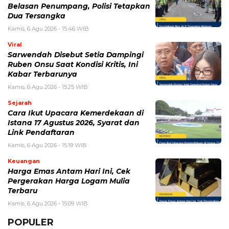
BERITA TERKAIT
Kamis, 6 Agustus 2026 - 15:19 WIB
Cara Ikut Upacara Kemerdekaan di Istana 17 Agustus
2026, Syarat dan Link Pendaftaran
Selasa, 4 Agustus 2026 - 15:20 WIB
Sanghyeon ALPHA DRIVE ONE Jalani Operasi Pita
Suara, WAKEONE Ungkap Kondisi Terbarunya
Selasa, 4 Agustus 2026 - 13:45 WIB
Sinopsis Reborn Rookie, Drama Korea Fantasi dengan
Plot Tak Terduga yang Bikin Penasaran
Senin, 3 Agustus 2026 - 10:12 WIB
Festival Teman Tulus 2026, Jadwal, Line Up, Tiket, dan
Fakta Konser Musik
Sabtu, 1 Agustus 2026 - 11:34 WIB