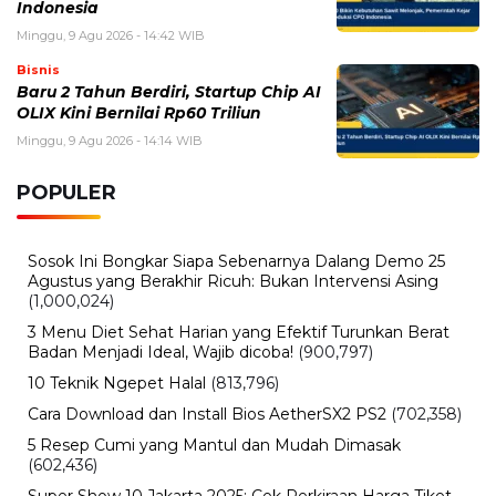
Indonesia
Minggu, 9 Agu 2026 - 14:42 WIB
Bisnis
Baru 2 Tahun Berdiri, Startup Chip AI
OLIX Kini Bernilai Rp60 Triliun
Minggu, 9 Agu 2026 - 14:14 WIB
POPULER
Sosok Ini Bongkar Siapa Sebenarnya Dalang Demo 25
Agustus yang Berakhir Ricuh: Bukan Intervensi Asing
(1,000,024)
3 Menu Diet Sehat Harian yang Efektif Turunkan Berat
Badan Menjadi Ideal, Wajib dicoba!
(900,797)
10 Teknik Ngepet Halal
(813,796)
Cara Download dan Install Bios AetherSX2 PS2
(702,358)
5 Resep Cumi yang Mantul dan Mudah Dimasak
(602,436)