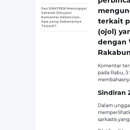
perbinca
Fan ENHYPEN Meninggal
mengung
Setelah Dihujani
Komentar Kebencian,
terkait 
Apa yang Sebenarnya
Terjadi?
(ojol) y
dengan
Rakabum
Komentar ters
pada Rabu, 3
membahasnya
Sindiran 
Dalam unggah
memperlihatka
sarkastis yan