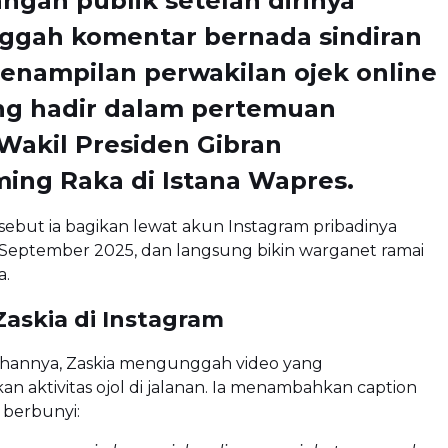
ngan publik setelah dirinya
gah komentar bernada sindiran
penampilan perwakilan ojek online
ang hadir dalam pertemuan
Wakil Presiden Gibran
ing Raka
di Istana Wapres.
ebut ia bagikan lewat akun Instagram pribadinya
 September 2025, dan langsung bikin warganet ramai
.
Zaskia di Instagram
annya, Zaskia mengunggah video yang
n aktivitas ojol di jalanan. Ia menambahkan caption
g berbunyi: