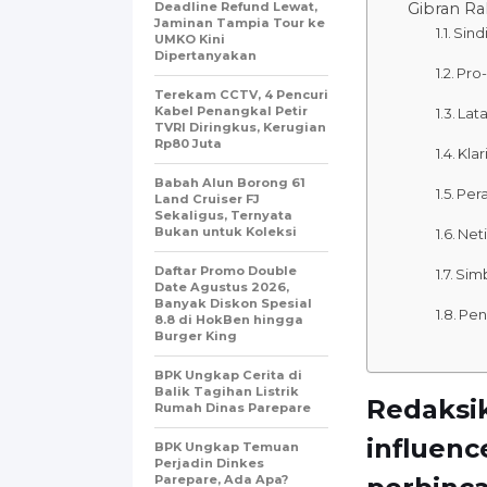
Deadline Refund Lewat,
Gibran Ra
Jaminan Tampia Tour ke
Sind
UMKO Kini
Dipertanyakan
Pro-
Terekam CCTV, 4 Pencuri
Kabel Penangkal Petir
Lata
TVRI Diringkus, Kerugian
Rp80 Juta
Klar
Babah Alun Borong 61
Pera
Land Cruiser FJ
Sekaligus, Ternyata
Bukan untuk Koleksi
Neti
Daftar Promo Double
Simb
Date Agustus 2026,
Banyak Diskon Spesial
Pen
8.8 di HokBen hingga
Burger King ‎
BPK Ungkap Cerita di
Balik Tagihan Listrik
Redaksik
Rumah Dinas Parepare
influenc
BPK Ungkap Temuan
Perjadin Dinkes
Parepare, Ada Apa?