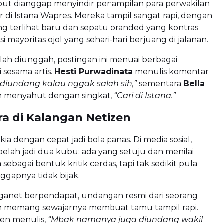
ebut dianggap menyindir penampilan para perwakilan
ir di Istana Wapres. Mereka tampil sangat rapi, dengan
ang terlihat baru dan sepatu branded yang kontras
 mayoritas ojol yang sehari-hari berjuang di jalanan.
lah diunggah, postingan ini menuai berbagai
 sesama artis.
Hesti Purwadinata
menulis komentar
diundang kalau nggak salah sih,”
sementara
Bella
 menyahut dengan singkat,
“Cari di Istana.”
ra di Kalangan Netizen
ia dengan cepat jadi bola panas. Di media sosial,
elah jadi dua kubu: ada yang setuju dan menilai
a sebagai bentuk kritik cerdas, tapi tak sedikit pula
gapnya tidak bijak.
ganet berpendapat, undangan resmi dari seorang
en memang sewajarnya membuat tamu tampil rapi.
zen menulis,
“Mbak namanya juga diundang wakil