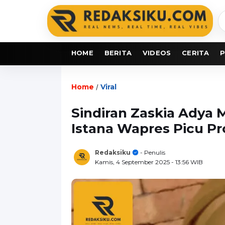
C
b
HOME
BERITA
VIDEOS
CERITA
P
Home
Viral
/
Sindiran Zaskia Adya 
Istana Wapres Picu Pr
Redaksiku
- Penulis
Kamis, 4 September 2025
- 13:56 WIB