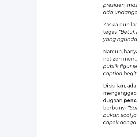
presiden, mas
ada undangan 
Zaskia pun l
tegas:
“Betul
yang ngunda
Namun, banyak
netizen menu
publik figur 
caption begit
Di sisi lain,
menganggap p
dugaan
penci
berbunyi:
“Sa
bukan soal j
capek dengan