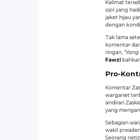
Kalimat ters
ojol yang had
jaket hijau y
dengan kondisi
Tak lama sete
komentar dari
ringan,
“Yang 
Fawzi
bahkan
Pro-Kont
Komentar Zask
warganet terb
sindiran Zaski
yang mengang
Sebagian war
wakil presid
Seorang neti