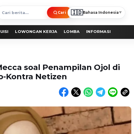
🇮🇩
Cari
Bahasa Indonesia
▼
ari
erita
UISI
LOWONGAN KERJA
LOMBA
INFORMASI
Mecca soal Penampilan Ojol di
o-Kontra Netizen