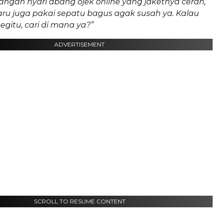
pangan nyari abang ojek online yang jaketnya cerah,
baru juga pakai sepatu bagus agak susah ya. Kalau
gitu, cari di mana ya?”
ADVERTISEMENT
SCROLL TO RESUME CONTENT