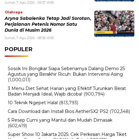
Jumat, 7 Agu 2026 - 09:37 WIB
Olahraga
Aryna Sabalenka Tetap Jadi Sorotan,
Perjalanan Petenis Nomor Satu
Dunia di Musim 2026
Jumat, 7 Agu 2026 - 08:56 WIB
POPULER
Sosok Ini Bongkar Siapa Sebenarnya Dalang Demo 25
Agustus yang Berakhir Ricuh: Bukan Intervensi Asing
(1,000,011)
3 Menu Diet Sehat Harian yang Efektif Turunkan Berat
Badan Menjadi Ideal, Wajib dicoba!
(900,794)
10 Teknik Ngepet Halal
(813,793)
Cara Download dan Install Bios AetherSX2 PS2
(702,348)
5 Resep Cumi yang Mantul dan Mudah Dimasak
(602,419)
Super Show 10 Jakarta 2025: Cek Perkiraan Harga Tiket