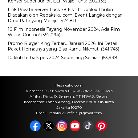
Konser Super Junior, ELF Wajib Tahu!
(502,135)
Link Private Server Luck x8 Fish It Roblox 1 bulan
Diadakan oleh Redaksiku.com: Event Langka dengan
Drop Rate yang Melejit
(424,811)
10 Film Indonesia Tayang November 2024, Ada Film
Wulan Guritno!
(352,094)
Promo Burger King Terbaru Januari 2026, Ini Detail
Paket Hematnya yang Bisa Kamu Nikmati
(341,743)
10 klub terbaik pes 2024 Sepanjang Sejarah
(53,998)
Redaksiku.com
Alamat : STC SENAYAN LT.4 ROOM 31-34 Jl. Asia
Afrika , Pintu IX Senayan, RT.1/RW.3, Gelora,
Kecamatan Tanah Abang, Daerah Khusus Ibukota
Jakarta 10270
Email : redaksiku.official@gmail.com