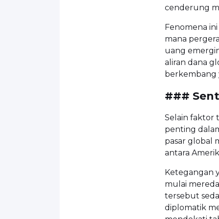
cenderung m
Fenomena ini
mana pergerak
uang emerging
aliran dana g
berkembang ya
### Sent
Selain faktor
penting dalam
pasar global
antara
Amerik
Ketegangan y
mulai mereda
tersebut sed
diplomatik m