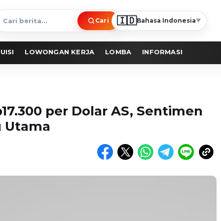
🇮🇩
Cari
Bahasa Indonesia
▼
ari
erita
UISI
LOWONGAN KERJA
LOMBA
INFORMASI
17.300 per Dolar AS, Sentimen
g Utama