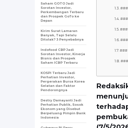
Saham GOTO Jadi
Sorotan Investor,
###
Perkembangan Terbaru
dan Prospek GoTo ke
###
Depan
###
Kirim Surat Lamaran
Banyak, Tapi Selalu
Ditolak? 3 Penyebabnya
###
Indofood CBP Jadi
###
Sorotan Investor, Kinerja
Bisnis dan Prospek
###
Saham ICBP Terbaru
KOSPI Terbaru Jadi
Perhatian Investor,
Pergerakan Bursa Korea
Redaksik
Selatan dan Faktor
Pendorongnya
menunju
Destry Damayanti Jadi
terhadap
Perhatian Publik, Sosok
Ekonom yang Disebut
Berpeluang Pimpin Bank
pembuka
Indonesia
(7/5/2026
Gubernur BI Perry