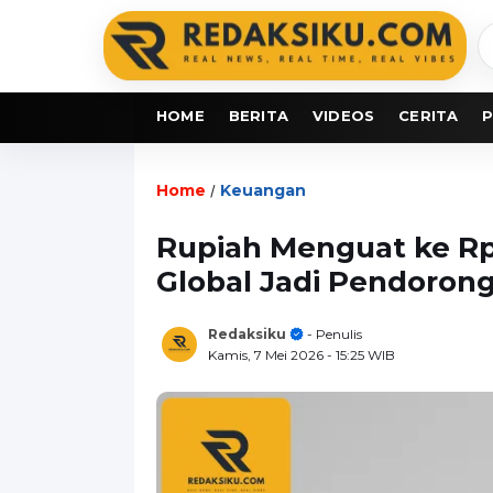
C
b
HOME
BERITA
VIDEOS
CERITA
P
Home
Keuangan
/
Rupiah Menguat ke Rp
Global Jadi Pendoron
Redaksiku
- Penulis
Kamis, 7 Mei 2026
- 15:25 WIB