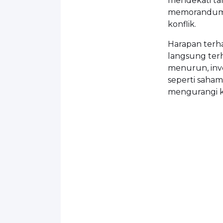
mendekati ta
memorandum s
konflik.
Harapan terh
langsung terh
menurun, inve
seperti saha
mengurangi ke