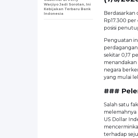
Warjiyo Jadi Sorotan, Ini
Kebijakan Terbaru Bank
Berdasarkan d
Indonesia
Rp17.300 per 
posisi penutu
Penguatan ini
perdagangan R
sekitar 0,17 p
menandakan a
negara berke
yang mulai le
### Pele
Salah satu f
melemahnya do
US Dollar Ind
mencerminka
terhadap sej