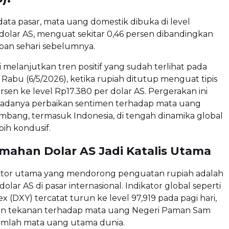
ata pasar, mata uang domestik dibuka di level
dolar AS, menguat sekitar 0,46 persen dibandingkan
pan sehari sebelumnya.
 melanjutkan tren positif yang sudah terlihat pada
abu (6/5/2026), ketika rupiah ditutup menguat tipis
ersen ke level Rp17.380 per dolar AS. Pergerakan ini
danya perbaikan sentimen terhadap mata uang
mbang, termasuk Indonesia, di tengah dinamika global
bih kondusif.
mahan Dolar AS Jadi Katalis Utama
aktor utama yang mendorong penguatan rupiah adalah
lar AS di pasar internasional. Indikator global seperti
ex (DXY)
tercatat turun ke level 97,919 pada pagi hari,
n tekanan terhadap mata uang Negeri Paman Sam
umlah mata uang utama dunia.