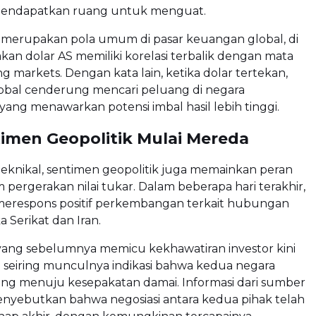
endapatkan ruang untuk menguat.
 merupakan pola umum di pasar keuangan global, di
an dolar AS memiliki korelasi terbalik dengan mata
 markets. Dengan kata lain, ketika dolar tertekan,
lobal cenderung mencari peluang di negara
ng menawarkan potensi imbal hasil lebih tinggi.
imen Geopolitik Mulai Mereda
 teknikal, sentimen geopolitik juga memainkan peran
 pergerakan nilai tukar. Dalam beberapa hari terakhir,
 merespons positif perkembangan terkait hubungan
a Serikat
dan
Iran
.
ang sebelumnya memicu kekhawatiran investor kini
 seiring munculnya indikasi bahwa kedua negara
ang menuju kesepakatan damai. Informasi dari sumber
enyebutkan bahwa negosiasi antara kedua pihak telah