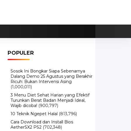
POPULER
Sosok Ini Bongkar Siapa Sebenarnya
Dalang Demo 25 Agustus yang Berakhir
Ricuh: Bukan Intervensi Asing
(1,000,011)
3 Menu Diet Sehat Harian yang Efektif
Turunkan Berat Badan Menjadi Ideal,
Wajib dicoba!
(900,797)
10 Teknik Ngepet Halal
(813,796)
Cara Download dan Install Bios
AetherSX2 PS2
(702,348)
5 Resep Cumi yang Mantul dan Mudah