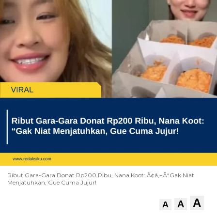
Ribut Gara-Gara Donat Rp200 Ribu, Nana Koot: Ã¢â‚¬Å“Gak Niat
Menjatuhkan, Gue Cuma Jujur!
A
A
A