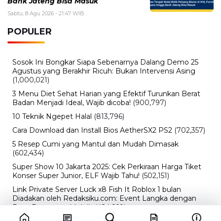
Bank Jateng Bisa Masuk
Sabtu, 8 Agu 2026 - 21:47 WIB
POPULER
Sosok Ini Bongkar Siapa Sebenarnya Dalang Demo 25
Agustus yang Berakhir Ricuh: Bukan Intervensi Asing
(1,000,021)
3 Menu Diet Sehat Harian yang Efektif Turunkan Berat
Badan Menjadi Ideal, Wajib dicoba!
(900,797)
10 Teknik Ngepet Halal
(813,796)
Cara Download dan Install Bios AetherSX2 PS2
(702,357)
5 Resep Cumi yang Mantul dan Mudah Dimasak
(602,434)
Super Show 10 Jakarta 2025: Cek Perkiraan Harga Tiket
Konser Super Junior, ELF Wajib Tahu!
(502,151)
Link Private Server Luck x8 Fish It Roblox 1 bulan
Diadakan oleh Redaksiku.com: Event Langka dengan
Drop Rate yang Melejit
(424,819)