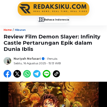
🇮🇩
Bahasa Indonesia
▼
/
Home
Hiburan
Review Film Demon Slayer: Infinity
Castle Pertarungan Epik dalam
Dunia Iblis
Nuriyah Nofasari
- Penulis
Sabtu, 16 Agustus 2025
- 15:13 WIB