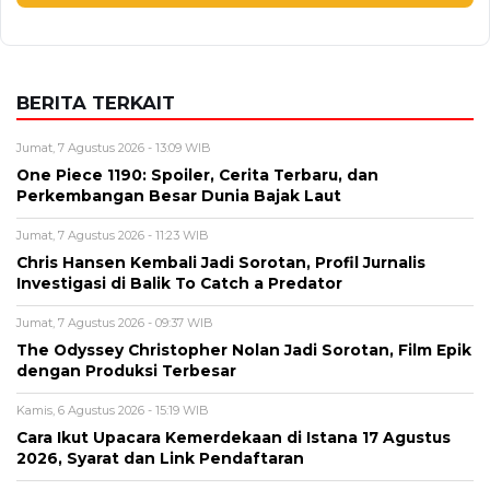
Alamat email tidak akan dipublikasikan. Kolom wajib ditandai *.
Komentar
*