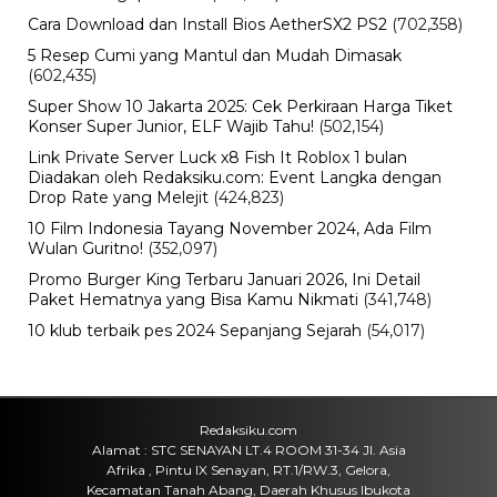
Pemerintah Kejar Produksi CPO
Indonesia
Minggu, 9 Agu 2026 - 14:42 WIB
Bisnis
Baru 2 Tahun Berdiri, Startup Chip AI
OLIX Kini Bernilai Rp60 Triliun
Minggu, 9 Agu 2026 - 14:14 WIB
Pendidikan
Tiffney Tyara Setyoko Cetak Sejarah,
Mahasiswi Kedokteran UPH Jadi
Juara 1 PILMAPRES Nasional
Minggu, 9 Agu 2026 - 14:04 WIB
Keuangan
Harga Emas Dunia Berpeluang
Terbang Lagi, Ahli Bidik US$4.493
Pekan Ini
Minggu, 9 Agu 2026 - 13:55 WIB
Politik
RI-UEA Maksimalkan CEPA, Delegasi