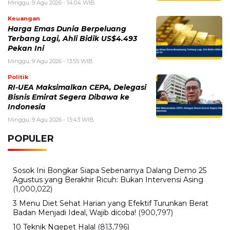
Jumat, 7 Agustus 2026 - 11:23 WIB
Chris Hansen Kembali Jadi Sorotan, Profil Jurnalis
Investigasi di Balik To Catch a Predator
Jumat, 7 Agustus 2026 - 09:37 WIB
The Odyssey Christopher Nolan Jadi Sorotan, Film Epik
dengan Produksi Terbesar
Kamis, 6 Agustus 2026 - 15:19 WIB
Cara Ikut Upacara Kemerdekaan di Istana 17 Agustus
2026, Syarat dan Link Pendaftaran
Selasa, 4 Agustus 2026 - 15:20 WIB
Sanghyeon ALPHA DRIVE ONE Jalani Operasi Pita
Suara, WAKEONE Ungkap Kondisi Terbarunya
BERITA TERBARU
Bisnis
B50 Bikin Kebutuhan Sawit Melonjak,