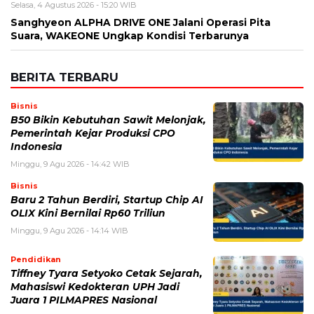
Nama
*
Email
*
Simpan nama, email, dan situs web saya pada peramban ini
untuk komentar saya berikutnya.
BERITA TERKAIT
Jumat, 7 Agustus 2026 - 13:09 WIB
One Piece 1190: Spoiler, Cerita Terbaru, dan
Perkembangan Besar Dunia Bajak Laut