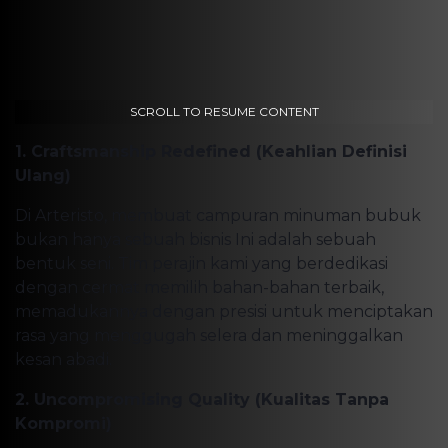
SCROLL TO RESUME CONTENT
1. Craftsmanship Redefined (Keahlian Definisi
Ulang)
Di Arteristo, membuat campuran minuman bubuk
bukan hanya sebuah bisnis Ini adalah sebuah
bentuk seni. Tim perajin kami yang berdedikasi
dengan cermat memilih bahan-bahan terbaik,
memadukannya dengan presisi untuk menciptakan
rasa yang menggugah selera dan meninggalkan
kesan abadi.
2. Uncompromising Quality (Kualitas Tanpa
Kompromi)