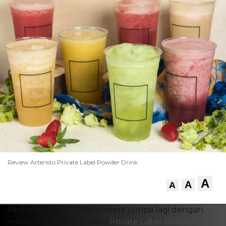
Review Arteristo Private Label Powder Drink
A
A
A
Redaksiku.com – Hai Readers jumpa lagi dengan
mimin, Kali ini Mimin mau
Private Label Powder