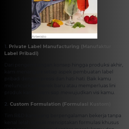
Arteristo
1.
Private Label Manufacturing (Manufaktur
Label Pribadi)
Dari pengembangan konsep hingga produksi akhir,
kami menangani setiap aspek pembuatan label
pribadi dengan presisi dan hati-hati. Baik kamu
meluncurkan merek baru atau memperluas lini
produk kamu, kami siap mewujudkan visi kamu.
2.
Custom Formulation (Formulasi Kustom)
Tim R&D kami yang berpengalaman bekerja tanpa
kenal lelah untuk menciptakan formulasi khusus