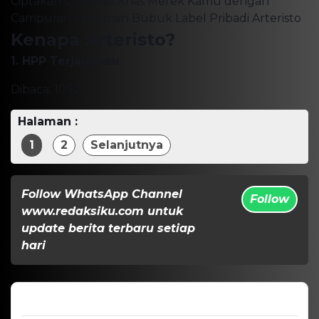
Ciptakan Cita Rasa Khas Merek Kamu dengan
Campuran Minuman Bubuk Label Pribadi Arteristo
Kenapa Arteristo?
1. HPP Terjangkau
Dibaca:
1092
Halaman :
1
2
Selanjutnya
Follow WhatsApp Channel
Follow
www.redaksiku.com untuk
update berita terbaru setiap
hari