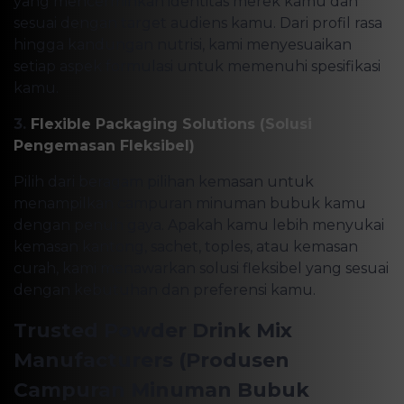
yang mencerminkan identitas merek kamu dan
sesuai dengan target audiens kamu. Dari profil rasa
hingga kandungan nutrisi, kami menyesuaikan
setiap aspek formulasi untuk memenuhi spesifikasi
kamu.
3.
Flexible Packaging Solutions (Solusi
Pengemasan Fleksibel)
Pilih dari beragam pilihan kemasan untuk
menampilkan campuran minuman bubuk kamu
dengan penuh gaya. Apakah kamu lebih menyukai
kemasan kantong, sachet, toples, atau kemasan
curah, kami menawarkan solusi fleksibel yang sesuai
dengan kebutuhan dan preferensi kamu.
Trusted Powder Drink Mix
Manufacturers (Produsen
Campuran Minuman Bubuk