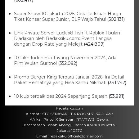
Super Show 10 Jakarta 2025: Cek Perkiraan Harga
Tiket Konser Super Junior, ELF Wajib Tahu!
(502,131)
Link Private Server Luck x8 Fish It Roblox 1 bulan
Diadakan oleh Redaksiku.com: Event Langka
dengan Drop Rate yang Melejit
(424,809)
10 Film Indonesia Tayang November 2024, Ada
Film Wulan Guritno!
(352,092)
Promo Burger King Terbaru Januari 2026, Ini Detail
Paket Hematnya yang Bisa Kamu Nikmati
(341,742)
10 klub terbaik pes 2024 Sepanjang Sejarah
(53,991)
Redaksiku.com
Alamat : STC SENAYAN LT.4 ROOM 31-34 Jl. Asia
Afrika , Pintu IX Senayan, RT.1/RW.3, Gelora,
Kecamatan Tanah Abang, Daerah Khusus Ibukota
Jakarta 10270
Email : redaksiku.official@gmail.com