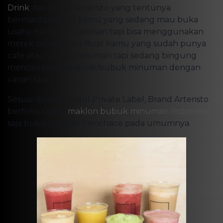
Drink
dari Brand Arteristo yang tentunya
bermanfaat buat kamu yang sedang mau buka
usaha minuman kekinian tapi bisa menggunakan
merek sendiri atau Buat kamu yang sudah punya
cafe atau usaha minuman tapi sedang bingung
mencari powder drink/bubuk minuman dengan
varian rasa.
Sesuai dengan judul Private Label, Brand Arteristo
berfokus pada
maklon bubuk minuman Indonesia
saja bukan seperti frenchsice pada umumnya.