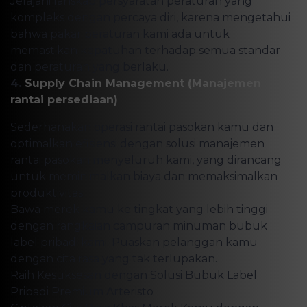
Jelajahi lanskap persyaratan peraturan yang
kompleks dengan percaya diri, karena mengetahui
bahwa pakar peraturan kami ada untuk
memastikan kepatuhan terhadap semua standar
dan peraturan yang berlaku.
4.
Supply Chain Management (Manajemen
rantai persediaan)
Sederhanakan operasi rantai pasokan kamu dan
optimalkan efisiensi dengan solusi manajemen
rantai pasokan menyeluruh kami, yang dirancang
untuk meminimalkan biaya dan memaksimalkan
produktivitas.
Bawa merek kamu ke tingkat yang lebih tinggi
dengan rangkaian campuran minuman bubuk
label pribadi kami. Puaskan pelanggan kamu
dengan cita rasa yang tak terlupakan.
Raih Kesuksesan dengan Solusi Bubuk Label
Pribadi Premium Arteristo