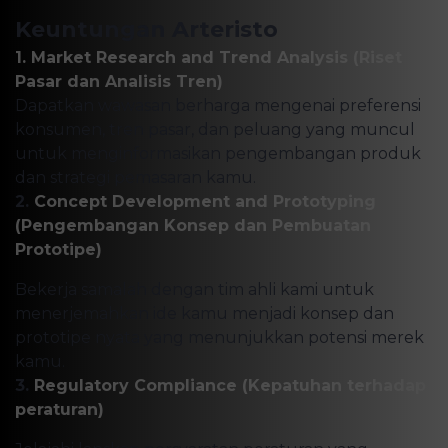
Keuntungan Arteristo
1. Market Research and Trend Analysis (Riset
Pasar dan Analisis Tren)
Dapatkan wawasan berharga mengenai preferensi
konsumen, tren pasar, dan peluang yang muncul
untuk menginformasikan pengembangan produk
dan strategi pemasaran kamu.
2.
Concept Development and Prototyping
(Pengembangan Konsep dan Pembuatan
Prototipe)
Bekerja samalah dengan tim ahli kami untuk
menerjemahkan ide kamu menjadi konsep dan
prototipe nyata yang menunjukkan potensi merek
kamu.
3.
Regulatory Compliance (Kepatuhan terhadap
peraturan)