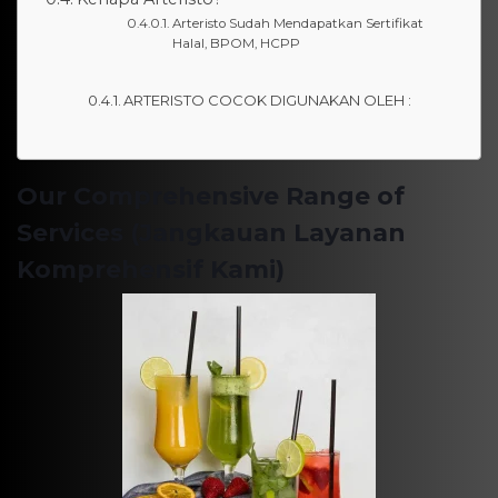
Arteristo Sudah Mendapatkan Sertifikat
Halal, BPOM, HCPP
ARTERISTO COCOK DIGUNAKAN OLEH :
Our Comprehensive Range of
Services (Jangkauan Layanan
Komprehensif Kami)