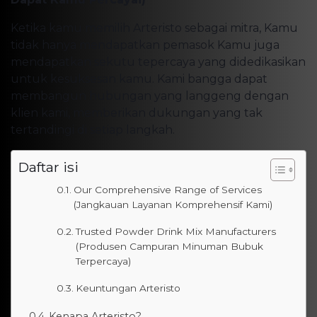
Ketika kamu memilih Arteristo sebagai mitra, Kamu
tidak hanya mendapatkan pemasok Kamu juga
mendapatkan sekutu tepercaya yang didedikasikan
untuk kesuksesan kamu. Kami bangga dapat
membangun hubungan yang langgeng dengan
klien kami, memberikan dukungan yang tak
tertandingi di setiap langkah.
Daftar isi
Our Comprehensive Range of Services
(Jangkauan Layanan Komprehensif Kami)
Trusted Powder Drink Mix Manufacturers
(Produsen Campuran Minuman Bubuk
Terpercaya)
Keuntungan Arteristo
Kenapa Arteristo?