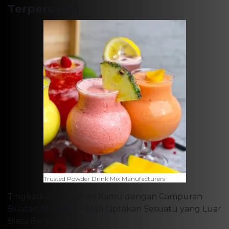
Terpercaya)
Trusted Powder Drink Mix Manufacturers
Tingkatkan Minuman Kamu dengan Campuran
Buatan Ahli Kami – Mari Ciptakan Sesuatu yang Luar
Biasa Bersama!