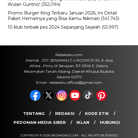
Aryna Sabalenka Tetap Jadi Sorotan,
Perjalanan Petenis Nomor Satu
Dunia di Musim 2026
Jumat, 7 Agu 2026 - 08:56 WIB
Olahraga
Cruz Azul vs Philadelphia Union: Duel
Liga MX dan MLS Berlangsung Sengit
Jumat, 7 Agu 2026 - 08:48 WIB
Olahraga
Chicago Fire vs Necaxa, Hasil
Pertandingan dan Jalannya Laga
Terbaru
Jumat, 7 Agu 2026 - 08:31 WIB
POPULER
Sosok Ini Bongkar Siapa Sebenarnya Dalang Demo 25
Agustus yang Berakhir Ricuh: Bukan Intervensi Asing
(1,000,011)