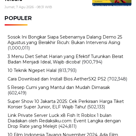
Manfaat, dan Jadwal Pendaftarannya
Rabu, 5 Agustus 2026 - 09:29 WIB
Rumor iPhone Air 2 Makin Kuat, Kamera Ganda dan
Chip 2nm Jadi Sorotan
BERITA TERBARU
Politik
Jadwal Pencairan Bansos PKH,
BPNT, dan BLT Kesra Rp900 Ribu,
Cek Cara Ambil di Kantor Pos dan
Bank
Jumat, 7 Agu 2026 - 09:45 WIB
Hiburan
The Odyssey Christopher Nolan Jadi
Sorotan, Film Epik dengan Produksi
Terbesar
Jumat, 7 Agu 2026 - 09:37 WIB
Olahraga