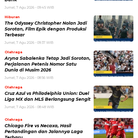
BERITA TERKAIT
Kamis, 6 Agustus 2026 - 15:46 WIB
Kecelakaan Bus ALS Tewaskan Belasan Penumpang,
Polisi Tetapkan Dua Tersangka
Kamis, 6 Agustus 2026 - 15:25 WIB
Sarwendah Disebut Setia Dampingi Ruben Onsu Saat
Kondisi Kritis, Ini Kabar Terbarunya
Kamis, 6 Agustus 2026 - 13:50 WIB
Tarif Listrik PLN Terbaru Agustus 2026, Cek Besaran
Tarif untuk Semua Golongan
Kamis, 6 Agustus 2026 - 13:29 WIB
Beasiswa Bakti BCA 2027 Resmi Dibuka, Cek Syarat,