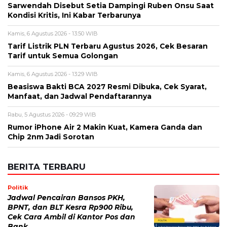
Alamat email tidak akan dipublikasikan. Kolom wajib ditandai *.
Komentar
*
Nama
*
Email
*
Simpan nama, email, dan situs web saya pada peramban ini
untuk komentar saya berikutnya.