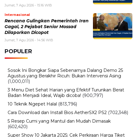
Jumat, 7 Agu 2026 - 15:16 WIB
Internasional
Rencana Gulingkan Pemerintah Iran
Gagal, 2 Pejabat Senior Mossad
Dilaporkan Dicopot
Jumat, 7 Agu 2026 - 14:56 WIB
POPULER
Sosok Ini Bongkar Siapa Sebenarnya Dalang Demo 25
Agustus yang Berakhir Ricuh: Bukan Intervensi Asing
(1,000,011)
3 Menu Diet Sehat Harian yang Efektif Turunkan Berat
Badan Menjadi Ideal, Wajib dicoba!
(900,797)
10 Teknik Ngepet Halal
(813,796)
Cara Download dan Install Bios AetherSX2 PS2
(702,348)
5 Resep Cumi yang Mantul dan Mudah Dimasak
(602,420)
Super Show 10 Jakarta 2025: Cek Perkiraan Harga Tiket