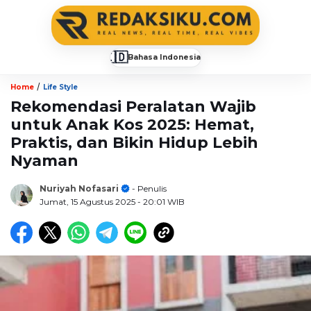
🇮🇩
Bahasa Indonesia
▼
/
Home
Life Style
Rekomendasi Peralatan Wajib
untuk Anak Kos 2025: Hemat,
Praktis, dan Bikin Hidup Lebih
Nyaman
Nuriyah Nofasari
- Penulis
Jumat, 15 Agustus 2025
- 20:01 WIB