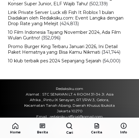
Konser Super Junior, ELF Wajib Tahu!
(502,139)
Link Private Server Luck x8 Fish It Roblox 1 bulan
Diadakan oleh Redaksiku.com: Event Langka dengan
Drop Rate yang Melejit
(424,813)
10 Film Indonesia Tayang November 2024, Ada Film
Wulan Guritno!
(352,096)
Promo Burger King Terbaru Januari 2026, Ini Detail
Paket Hematnya yang Bisa Kamu Nikmati
(341,744)
10 klub terbaik pes 2024 Sepanjang Sejarah
(54,000)
Redaksiku.com
Alamat : STC SENAYAN LT.4 ROOM 31-34 Jl. Asia
Afrika , Pintu IX Senayan, RT.1/RW.3, Gelora,
Kecamatan Tanah Abang, Daerah Khusus Ibukota
Jakarta 10270
Email : redaksiku.official@gmail.com
Home
Berita
Cerita
Info
Cari