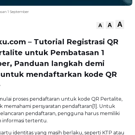
asan 1 September
A
A
A
u.com – Tutorial Registrasi QR
talite untuk Pembatasan 1
er, Panduan langkah demi
 untuk mendaftarkan kode QR
e
lai proses pendaftaran untuk kode QR Pertalite,
k memahami persyaratan pendaftaran[1]. Untuk
elancaran pendaftaran, pengguna harus memiliki
informasi tertentu.
kartu identitas yang masih berlaku, seperti KTP atau