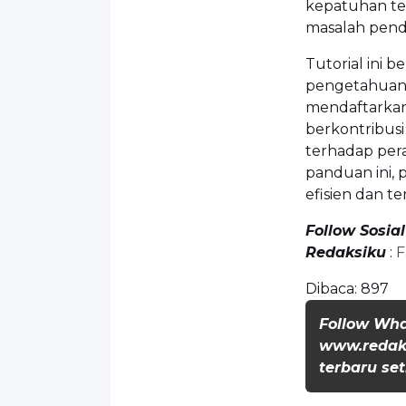
kepatuhan te
masalah pend
Tutorial ini
pengetahuan 
mendaftarkan
berkontribusi
terhadap per
panduan ini, 
efisien dan t
Follow Sosia
Redaksiku
:
F
Dibaca:
897
Follow Wh
www.redaks
terbaru set