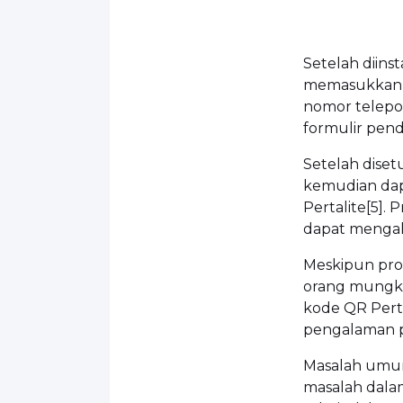
Setelah diins
memasukkan s
nomor telepon
formulir pend
Setelah dise
kemudian dapa
Pertalite[5].
dapat mengaks
Meskipun pro
orang mungk
kode QR Perta
pengalaman p
Masalah umum
masalah dalam