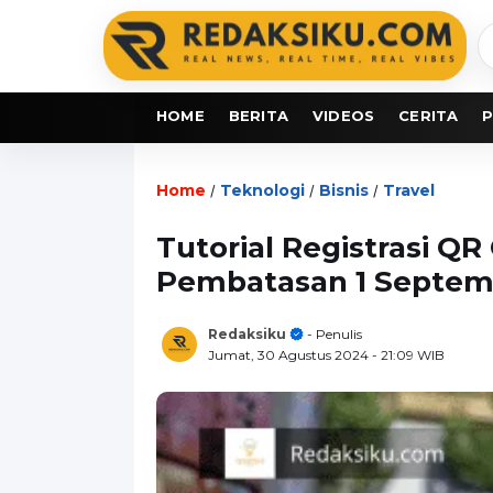
C
b
HOME
BERITA
VIDEOS
CERITA
P
Home
Teknologi
Bisnis
Travel
/
/
/
Tutorial Registrasi QR
Pembatasan 1 Septem
Redaksiku
- Penulis
Jumat, 30 Agustus 2024
- 21:09 WIB