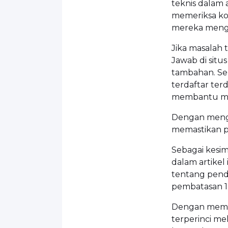
teknis dalam 
memeriksa ko
mereka menggu
Jika masalah 
Jawab di sit
tambahan. Se
terdaftar te
membantu mem
Dengan mengat
memastikan p
Sebagai kesi
dalam artike
tentang pend
pembatasan 1
Dengan memah
terperinci me