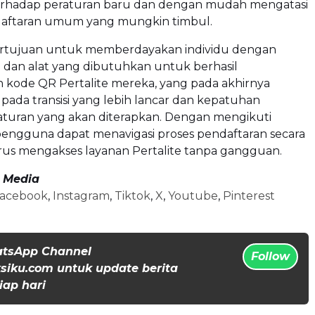
rhadap peraturan baru dan dengan mudah mengatasi
aftaran umum yang mungkin timbul.
 bertujuan untuk memberdayakan individu dengan
dan alat yang dibutuhkan untuk berhasil
 kode QR Pertalite mereka, yang pada akhirnya
 pada transisi yang lebih lancar dan kepatuhan
aturan yang akan diterapkan. Dengan mengikuti
pengguna dapat menavigasi proses pendaftaran secara
erus mengakses layanan Pertalite tanpa gangguan.
l Media
acebook
,
Instagram
,
Tiktok
,
X
,
Youtube
,
Pinterest
atsApp Channel
Follow
iku.com untuk update berita
iap hari