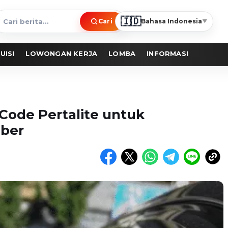
🇮🇩
Cari
Bahasa Indonesia
▼
ari
erita
UISI
LOWONGAN KERJA
LOMBA
INFORMASI
 Code Pertalite untuk
ber