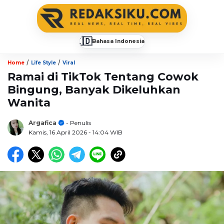
🇮🇩
Bahasa Indonesia
▼
/
/
Home
Life Style
Viral
Ramai di TikTok Tentang Cowok
Bingung, Banyak Dikeluhkan
Wanita
Argafica
- Penulis
Kamis, 16 April 2026
- 14:04 WIB