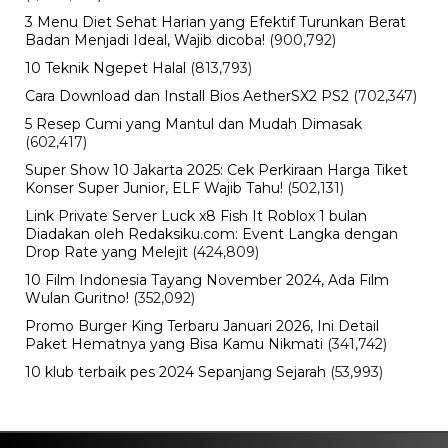
3 Menu Diet Sehat Harian yang Efektif Turunkan Berat
Badan Menjadi Ideal, Wajib dicoba!
(900,792)
10 Teknik Ngepet Halal
(813,793)
Cara Download dan Install Bios AetherSX2 PS2
(702,347)
5 Resep Cumi yang Mantul dan Mudah Dimasak
(602,417)
Super Show 10 Jakarta 2025: Cek Perkiraan Harga Tiket
Konser Super Junior, ELF Wajib Tahu!
(502,131)
Link Private Server Luck x8 Fish It Roblox 1 bulan
Diadakan oleh Redaksiku.com: Event Langka dengan
Drop Rate yang Melejit
(424,809)
10 Film Indonesia Tayang November 2024, Ada Film
Wulan Guritno!
(352,092)
Promo Burger King Terbaru Januari 2026, Ini Detail
Paket Hematnya yang Bisa Kamu Nikmati
(341,742)
10 klub terbaik pes 2024 Sepanjang Sejarah
(53,993)