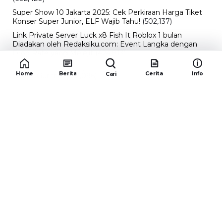
Super Show 10 Jakarta 2025: Cek Perkiraan Harga Tiket
Konser Super Junior, ELF Wajib Tahu!
(502,137)
Link Private Server Luck x8 Fish It Roblox 1 bulan
Diadakan oleh Redaksiku.com: Event Langka dengan
Drop Rate yang Melejit
(424,813)
10 Film Indonesia Tayang November 2024, Ada Film
Home
Berita
Cerita
Info
Cari
Wulan Guritno!
(352,096)
Promo Burger King Terbaru Januari 2026, Ini Detail
Paket Hematnya yang Bisa Kamu Nikmati
(341,744)
10 klub terbaik pes 2024 Sepanjang Sejarah
(53,999)
Redaksiku.com
Alamat : STC SENAYAN LT.4 ROOM 31-34 Jl. Asia
Afrika , Pintu IX Senayan, RT.1/RW.3, Gelora,
Kecamatan Tanah Abang, Daerah Khusus Ibukota
Jakarta 10270
Email : redaksiku.official@gmail.com