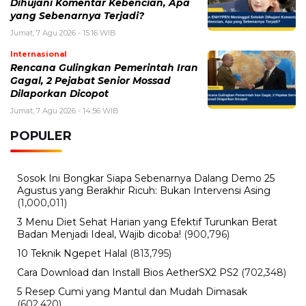
Dihujani Komentar Kebencian, Apa
yang Sebenarnya Terjadi?
Jumat, 7 Agu 2026 - 15:16 WIB
Internasional
Rencana Gulingkan Pemerintah Iran
Gagal, 2 Pejabat Senior Mossad
Dilaporkan Dicopot
Jumat, 7 Agu 2026 - 14:56 WIB
POPULER
Sosok Ini Bongkar Siapa Sebenarnya Dalang Demo 25
Agustus yang Berakhir Ricuh: Bukan Intervensi Asing
(1,000,011)
3 Menu Diet Sehat Harian yang Efektif Turunkan Berat
Badan Menjadi Ideal, Wajib dicoba!
(900,796)
10 Teknik Ngepet Halal
(813,795)
Cara Download dan Install Bios AetherSX2 PS2
(702,348)
5 Resep Cumi yang Mantul dan Mudah Dimasak
(602,420)