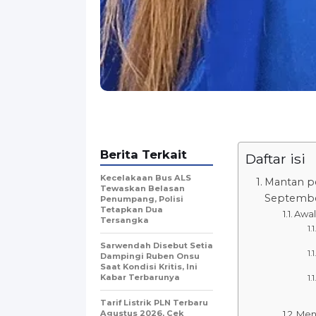
Berita Terkait
Daftar isi
Kecelakaan Bus ALS
Mantan pe
Tewaskan Belasan
Septembe
Penumpang, Polisi
Tetapkan Dua
Awal
Tersangka
Sarwendah Disebut Setia
Dampingi Ruben Onsu
Saat Kondisi Kritis, Ini
Kabar Terbarunya
Tarif Listrik PLN Terbaru
Agustus 2026, Cek
Men