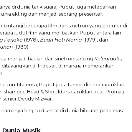
nya di dunia tarik suara, Puput juga melebarkan
unia akting dan menjadi seorang presenter.
bintangi beberapa film dan sinetron yang populer di
rapa judul film yang melibatkan Puput antara lain
g Perjaka
(1978),
Buah Hati Mama
(1979), dan
Tuhan
(1980).
 juga menjadi bagian dari sinetron striping
Keluargaku
 ditayangkan di Indosiar, di mana ia memerankan
h.
ng multitalenta, Puput juga tampil di beberapa iklan,
an shampoo Head & Shoulders dan iklan obat Promag
 senior Deddy Mizwar.
a namanya begitu dikenal di dunia hiburan pada masa
i Dunia Musik