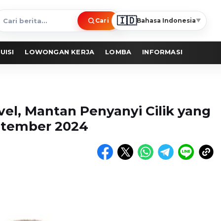
🇮🇩
Cari
Bahasa Indonesia
▼
ari
erita
UISI
LOWONGAN KERJA
LOMBA
INFORMASI
ovel, Mantan Penyanyi Cilik yang
ptember 2024