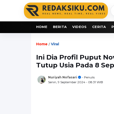
C
b
HOME
BERITA
VIDEOS
CERITA
P
Home
Viral
/
Ini Dia Profil Puput N
Tutup Usia Pada 8 Se
Nuriyah Nofasari
- Penulis
Senin, 9 September 2024
- 08:31 WIB