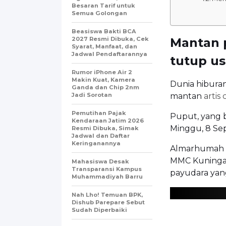
Besaran Tarif untuk
Semua Golongan
Beasiswa Bakti BCA
2027 Resmi Dibuka, Cek
Mantan p
Syarat, Manfaat, dan
Jadwal Pendaftarannya
tutup us
Rumor iPhone Air 2
Makin Kuat, Kamera
Dunia hiburan
Ganda dan Chip 2nm
Jadi Sorotan
mantan
artis c
Pemutihan Pajak
Puput, yang b
Kendaraan Jatim 2026
Minggu, 8 Se
Resmi Dibuka, Simak
Jadwal dan Daftar
Keringanannya
Almarhumah 
MMC Kuningan
Mahasiswa Desak
Transparansi Kampus
payudara yang
Muhammadiyah Barru
Nah Lho! Temuan BPK,
Dishub Parepare Sebut
Sudah Diperbaiki