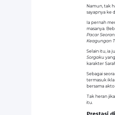
Namun, tak ha
sayapnya ke d
Ia pernah mem
masanya. Bebe
Pacar Seoran
Keagungan 
Selain itu, ia
Sorgaku
yang
karakter Sara
Sebagai seora
termasuk ikl
bersama aktor
Tak heran jik
itu.
Prestasi d