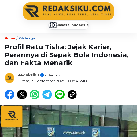
🇮🇩
Bahasa Indonesia
▼
/
Home
Olahraga
Profil Ratu Tisha: Jejak Karier,
Perannya di Sepak Bola Indonesia,
dan Fakta Menarik
Redaksiku
- Penulis
Jumat, 19 September 2025
- 09:54 WIB