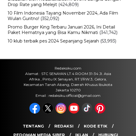
Viral
Sarwendah Disebut Setia Dampingi
Ruben Onsu Saat Kondisi Kritis, Ini
Kabar Terbarunya
Kamis, 6 Agu 2026 - 15:25 WIB
Sejarah
Cara Ikut Upacara Kemerdekaan di
Istana 17 Agustus 2026, Syarat dan
Link Pendaftaran
Kamis, 6 Agu 2026 - 15:19 WIB
Keuangan
Harga Emas Antam Hari Ini, Cek
Pergerakan Harga Logam Mulia
Terbaru
Kamis, 6 Agu 2026 - 15:09 WIB
POPULER
Sosok Ini Bongkar Siapa Sebenarnya Dalang Demo 25