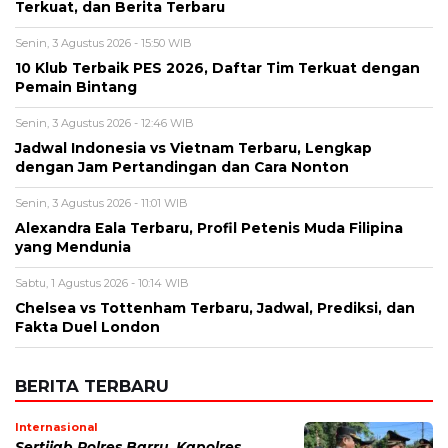
Alamat email tidak akan dipublikasikan. Kolom wajib ditandai *.
Komentar
*
Nama
*
Email
*