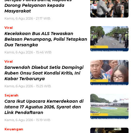
Simpan nama, email, dan situs web saya pada peramban ini
untuk komentar saya berikutnya.
BERITA TERKAIT
Selasa, 4 Agustus 2026 - 09:00 WIB
Liga Utama Inggris 2026, Jadwal, Klasemen, Tim
Terkuat, dan Berita Terbaru
Senin, 3 Agustus 2026 - 15:50 WIB
10 Klub Terbaik PES 2026, Daftar Tim Terkuat dengan
Pemain Bintang
Senin, 3 Agustus 2026 - 12:46 WIB
Jadwal Indonesia vs Vietnam Terbaru, Lengkap
dengan Jam Pertandingan dan Cara Nonton