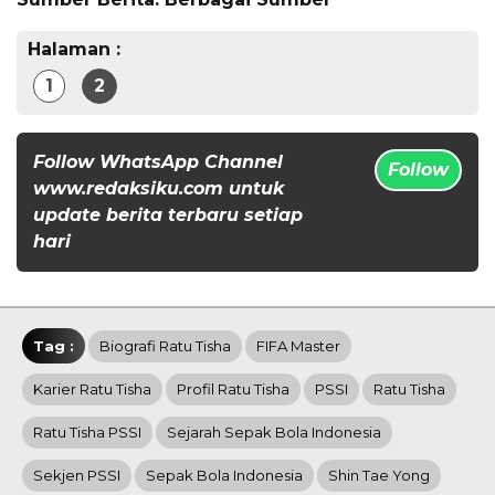
Halaman :
1
2
Follow WhatsApp Channel
Follow
www.redaksiku.com untuk
update berita terbaru setiap
hari
Tag :
Biografi Ratu Tisha
FIFA Master
Karier Ratu Tisha
Profil Ratu Tisha
PSSI
Ratu Tisha
Ratu Tisha PSSI
Sejarah Sepak Bola Indonesia
Sekjen PSSI
Sepak Bola Indonesia
Shin Tae Yong