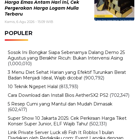
Senin, 3 Agustus 2026 - 11:01 WIB
Alexandra Eala Terbaru, Profil Petenis Muda Filipina
yang Mendunia
Sabtu, 1 Agustus 2026 - 10:14 WIB
Chelsea vs Tottenham Terbaru, Jadwal, Prediksi, dan
Fakta Duel London
BERITA TERBARU
Internasional
Sertijab Polres Barru, Kapolres
Dorong Pelayanan kepada
Masyarakat
Kamis, 6 Agu 2026 - 21:17 WIB
Viral
Kecelakaan Bus ALS Tewaskan
Belasan Penumpang, Polisi Tetapkan
Dua Tersangka
Kamis, 6 Agu 2026 - 15:46 WIB