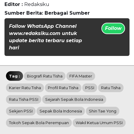
Editor :
Redaksiku
Sumber Berita: Berbagai Sumber
Follow WhatsApp Channel
Follow
www.redaksiku.com untuk
update berita terbaru setiap
hari
Tag :
Biografi Ratu Tisha
FIFA Master
Karier Ratu Tisha
Profil Ratu Tisha
PSSI
Ratu Tisha
Ratu Tisha PSSI
Sejarah Sepak Bola Indonesia
Sekjen PSSI
Sepak Bola Indonesia
Shin Tae Yong
Tokoh Sepak Bola Perempuan
Wakil Ketua Umum PSSI