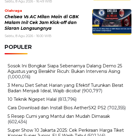
Sabtu, 8 Agu 2026 - 16:49 WIB
Olahraga
Chelsea Vs AC Milan Main di GBK
Malam Ini! Cek Jam Kick-off dan
Siaran Langsungnya
Sabtu, 8 Agu 2026 - 16:00 WIB
POPULER
Sosok Ini Bongkar Siapa Sebenarnya Dalang Demo 25
Agustus yang Berakhir Ricuh: Bukan Intervensi Asing
(1,000,016)
3 Menu Diet Sehat Harian yang Efektif Turunkan Berat
Badan Menjadi Ideal, Wajib dicoba!
(900,797)
10 Teknik Ngepet Halal
(813,796)
Cara Download dan Install Bios AetherSX2 PS2
(702,355)
5 Resep Cumi yang Mantul dan Mudah Dimasak
(602,434)
Super Show 10 Jakarta 2025: Cek Perkiraan Harga Tiket
Konser Super Junior, ELF Wajib Tahu!
(502,146)