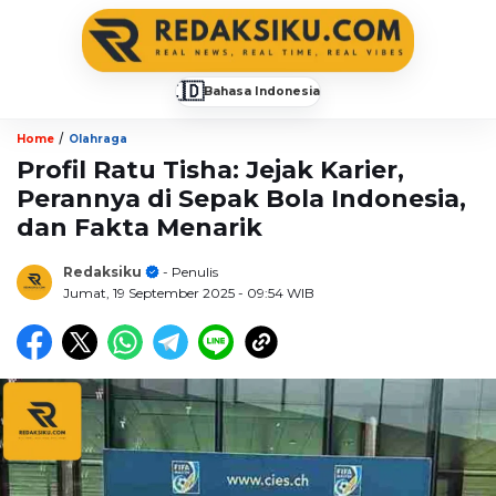
🇮🇩
Bahasa Indonesia
▼
/
Home
Olahraga
Profil Ratu Tisha: Jejak Karier,
Perannya di Sepak Bola Indonesia,
dan Fakta Menarik
Redaksiku
- Penulis
Jumat, 19 September 2025
- 09:54 WIB