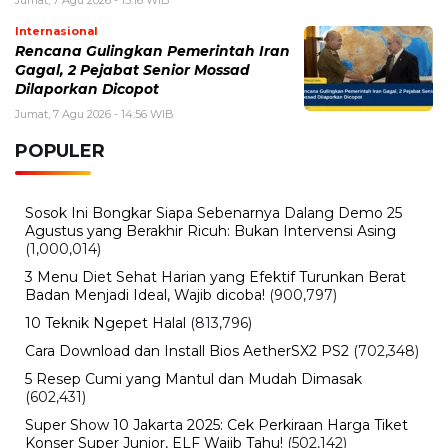
Jumat, 7 Agustus 2026 - 15:16 WIB
Fan ENHYPEN Meninggal Setelah Dihujani Komentar
Kebencian, Apa yang Sebenarnya Terjadi?
Kamis, 6 Agustus 2026 - 15:46 WIB
Kecelakaan Bus ALS Tewaskan Belasan Penumpang,
Polisi Tetapkan Dua Tersangka
Kamis, 6 Agustus 2026 - 15:25 WIB
Sarwendah Disebut Setia Dampingi Ruben Onsu Saat
Kondisi Kritis, Ini Kabar Terbarunya
BERITA TERBARU
Pendidikan
Hasil PPPK Sekolah Rakyat 2026
Sudah Keluar, Cek Nama dan Arti
Kode P/L di SSCASN
Jumat, 7 Agu 2026 - 15:49 WIB
Viral
BPK Ungkap Cerita di Balik Tagihan