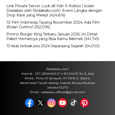
Listrik Rumah Dinas Parepare
Jumat, 7 Agu 2026 - 15:27 WIB
Viral
BPK Ungkap Temuan Perjadin
Dinkes Parepare, Ada Apa?
Jumat, 7 Agu 2026 - 15:20 WIB
Viral
Fan ENHYPEN Meninggal Setelah
Dihujani Komentar Kebencian, Apa
yang Sebenarnya Terjadi?
Jumat, 7 Agu 2026 - 15:16 WIB
Internasional
Rencana Gulingkan Pemerintah Iran
Gagal, 2 Pejabat Senior Mossad
Dilaporkan Dicopot
Jumat, 7 Agu 2026 - 14:56 WIB
POPULER