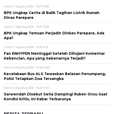
Alamat email tidak akan dipublikasikan. Kolom wajib ditandai *.
Komentar
*
Nama
*
Email
*