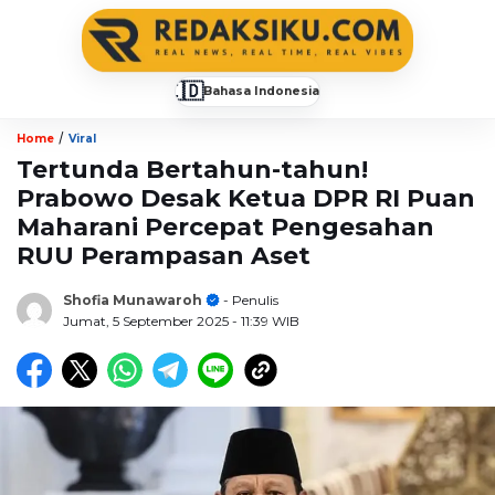
🇮🇩
Bahasa Indonesia
▼
/
Home
Viral
Tertunda Bertahun-tahun!
Prabowo Desak Ketua DPR RI Puan
Maharani Percepat Pengesahan
RUU Perampasan Aset
Shofia Munawaroh
- Penulis
Jumat, 5 September 2025
- 11:39 WIB