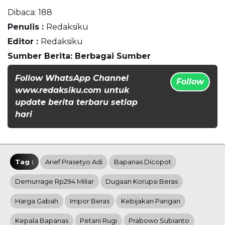
Dibaca:
188
Penulis :
Redaksiku
Editor :
Redaksiku
Sumber Berita: Berbagai Sumber
Follow WhatsApp Channel
Follow
www.redaksiku.com untuk
update berita terbaru setiap
hari
Tag :
Arief Prasetyo Adi
Bapanas Dicopot
Demurrage Rp294 Miliar
Dugaan Korupsi Beras
Harga Gabah
Impor Beras
Kebijakan Pangan
Kepala Bapanas
Petani Rugi
Prabowo Subianto