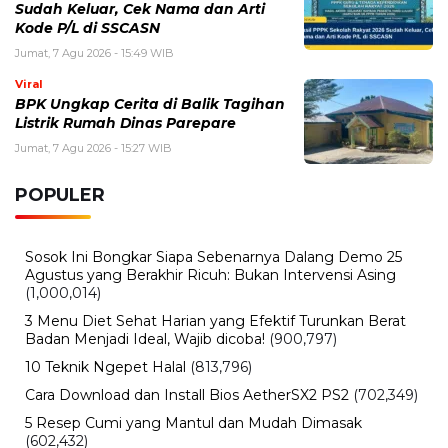
Sudah Keluar, Cek Nama dan Arti
Kode P/L di SSCASN
Jumat, 7 Agu 2026 - 15:49 WIB
Viral
BPK Ungkap Cerita di Balik Tagihan
Listrik Rumah Dinas Parepare
Jumat, 7 Agu 2026 - 15:27 WIB
POPULER
Sosok Ini Bongkar Siapa Sebenarnya Dalang Demo 25
Agustus yang Berakhir Ricuh: Bukan Intervensi Asing
(1,000,014)
3 Menu Diet Sehat Harian yang Efektif Turunkan Berat
Badan Menjadi Ideal, Wajib dicoba!
(900,797)
10 Teknik Ngepet Halal
(813,796)
Cara Download dan Install Bios AetherSX2 PS2
(702,349)
5 Resep Cumi yang Mantul dan Mudah Dimasak
(602,432)