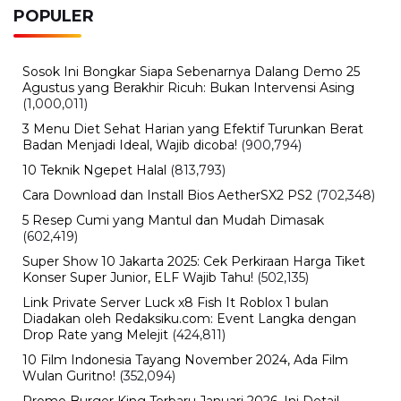
POPULER
Sosok Ini Bongkar Siapa Sebenarnya Dalang Demo 25
Agustus yang Berakhir Ricuh: Bukan Intervensi Asing
(1,000,011)
3 Menu Diet Sehat Harian yang Efektif Turunkan Berat
Badan Menjadi Ideal, Wajib dicoba!
(900,794)
10 Teknik Ngepet Halal
(813,793)
Cara Download dan Install Bios AetherSX2 PS2
(702,348)
5 Resep Cumi yang Mantul dan Mudah Dimasak
(602,419)
Super Show 10 Jakarta 2025: Cek Perkiraan Harga Tiket
Konser Super Junior, ELF Wajib Tahu!
(502,135)
Link Private Server Luck x8 Fish It Roblox 1 bulan
Diadakan oleh Redaksiku.com: Event Langka dengan
Drop Rate yang Melejit
(424,811)
10 Film Indonesia Tayang November 2024, Ada Film
Wulan Guritno!
(352,094)