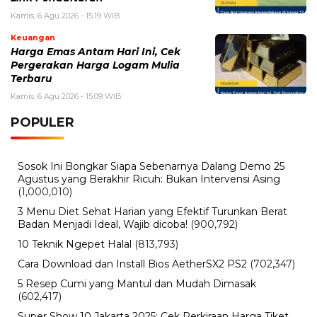
Selasa, 4 Agustus 2026 - 12:42 WIB
IShowSpeed Kecelakaan Saat Rayakan Pencapaian
Besar, Ini Kondisi Terbarunya
Selasa, 4 Agustus 2026 - 09:04 WIB
Krisis Maroko Terbaru, Ini Penyebab, Dampak, dan
Kondisi Terkini
Minggu, 2 Agustus 2026 - 11:18 WIB
Pemdes Libureng Bersama KKN Unhas Wujudkan TPU
Bersih, Nyaman, dan Asri
BERITA TERBARU
Internasional
Sertijab Polres Barru, Kapolres
Dorong Pelayanan kepada
Masyarakat
Kamis, 6 Agu 2026 - 21:17 WIB
Viral
Kecelakaan Bus ALS Tewaskan