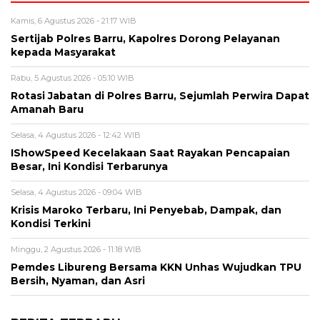
Alamat email tidak akan dipublikasikan. Kolom wajib ditandai *.
Komentar
*
Nama
*
Email
*