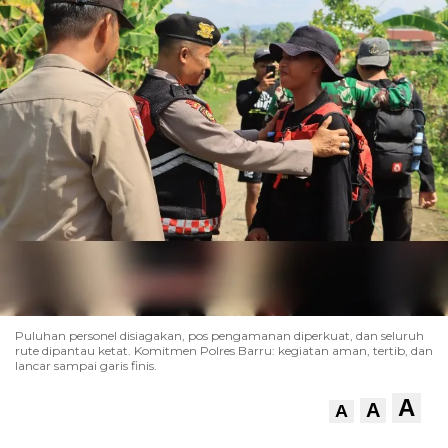
Puluhan personel disiagakan, pos pengamanan diperkuat, dan seluruh
rute dipantau ketat. Komitmen Polres Barru: kegiatan aman, tertib, dan
lancar sampai garis finis.
A
A
A