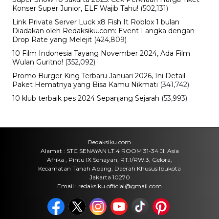
Belasan Penumpang, Polisi Tetapkan
Dua Tersangka
Kamis, 6 Agu 2026 - 15:46 WIB
Viral
Sarwendah Disebut Setia Dampingi
Ruben Onsu Saat Kondisi Kritis, Ini
Kabar Terbarunya
Kamis, 6 Agu 2026 - 15:25 WIB
Sejarah
Cara Ikut Upacara Kemerdekaan di
Istana 17 Agustus 2026, Syarat dan
Link Pendaftaran
Kamis, 6 Agu 2026 - 15:19 WIB
Keuangan
Harga Emas Antam Hari Ini, Cek
Pergerakan Harga Logam Mulia
Terbaru
Kamis, 6 Agu 2026 - 15:09 WIB
POPULER