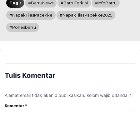
Tag :
#BarruNews
#BarruTerkini
#InfoBarru
#NapakTilasPacekke
#NapakTilasPacekke2025
#polresbarru
Tulis Komentar