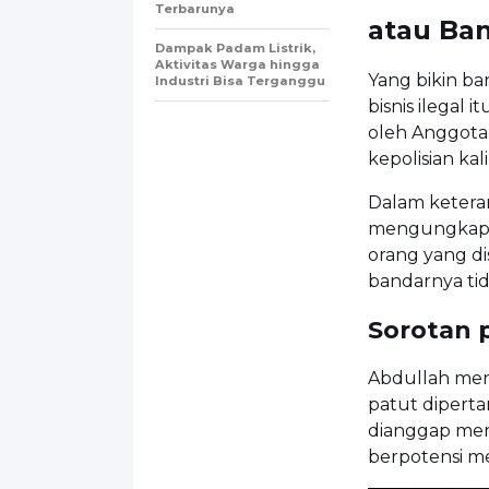
Terbarunya
atau Ban
Dampak Padam Listrik,
Aktivitas Warga hingga
Yang bikin ba
Industri Bisa Terganggu
bisnis ilegal 
oleh Anggota 
kepolisian kali
Dalam ketera
mengungkapka
orang yang di
bandarnya tid
Sorotan
Abdullah men
patut dipert
dianggap mer
berpotensi me