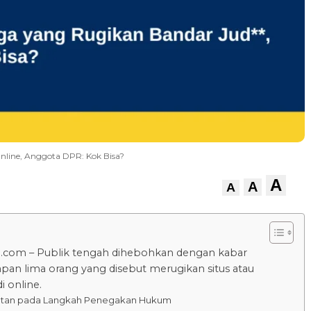
nline, Anggota DPR: Kok Bisa?
A
A
A
.com – Publik tengah dihebohkan dengan kabar
an lima orang yang disebut merugikan situs atau
i online.
otan pada Langkah Penegakan Hukum