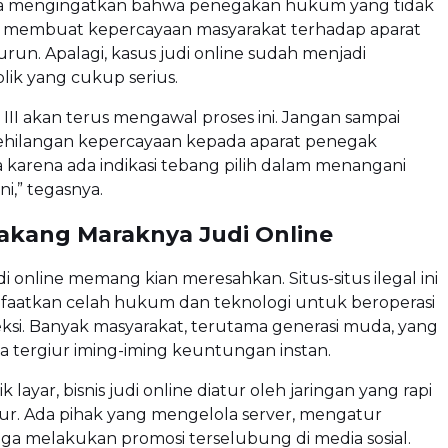
a mengingatkan bahwa penegakan hukum yang tidak
sa membuat kepercayaan masyarakat terhadap aparat
un. Apalagi, kasus judi online sudah menjadi
lik yang cukup serius.
i III akan terus mengawal proses ini. Jangan sampai
ehilangan kepercayaan kepada aparat penegak
karena ada indikasi tebang pilih dalam menangani
ni,” tegasnya.
lakang Maraknya Judi Online
 online memang kian meresahkan. Situs-situs ilegal ini
aatkan celah hukum dan teknologi untuk beroperasi
ksi. Banyak masyarakat, terutama generasi muda, yang
na tergiur iming-iming keuntungan instan.
k layar, bisnis judi online diatur oleh jaringan yang rapi
ur. Ada pihak yang mengelola server, mengatur
ngga melakukan promosi terselubung di media sosial.