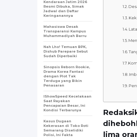
Kendaraan Jatim 2026
Desa
Resmi Dibuka, Simak
Jadwal dan Daftar
Keringanannya
Kek
Mahasiswa Desak
Lat
Transparansi Kampus
Muhammadiyah Barru
Men
Nah Lho! Temuan BPK,
Dishub Parepare Sebut
Tan
Sudah Diperbaiki
Komi
Sinopsis Reborn Rookie,
Drama Korea Fantasi
Imb
dengan Plot Tak
Terduga yang Bikin
Penasaran
Pent
IShowSpeed Kecelakaan
Saat Rayakan
Pencapaian Besar, Ini
Kondisi Terbarunya
Redaksi
Kasus Dugaan
diheboh
Kekerasan di Toko Roti
Semarang Diselidiki
lima ora
Polisi, Ini Fakta