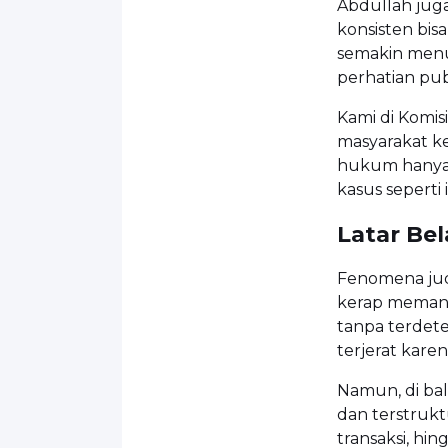
Abdullah jug
konsisten bi
semakin menur
perhatian pub
Kami di Komis
masyarakat k
hukum hanya 
kasus seperti i
Latar Be
Fenomena judi
kerap memanf
tanpa terdete
terjerat kare
Namun, di bali
dan terstrukt
transaksi, hi