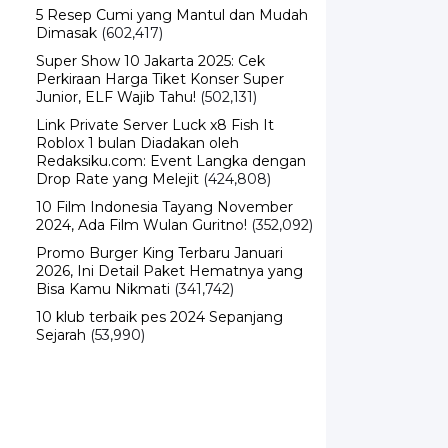
Dimasak
(602,417)
Super Show 10 Jakarta 2025: Cek
Perkiraan Harga Tiket Konser Super
Junior, ELF Wajib Tahu!
(502,131)
Link Private Server Luck x8 Fish It
Roblox 1 bulan Diadakan oleh
Redaksiku.com: Event Langka dengan
Drop Rate yang Melejit
(424,808)
10 Film Indonesia Tayang November
2024, Ada Film Wulan Guritno!
(352,092)
Promo Burger King Terbaru Januari
2026, Ini Detail Paket Hematnya yang
Bisa Kamu Nikmati
(341,742)
10 klub terbaik pes 2024 Sepanjang
Sejarah
(53,990)