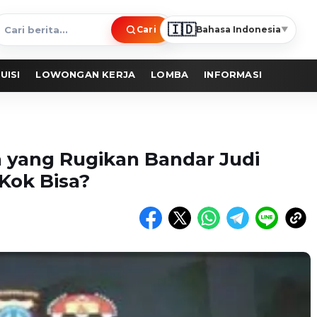
🇮🇩
Cari
Bahasa Indonesia
▼
ari
erita
UISI
LOWONGAN KERJA
LOMBA
INFORMASI
 yang Rugikan Bandar Judi
Kok Bisa?