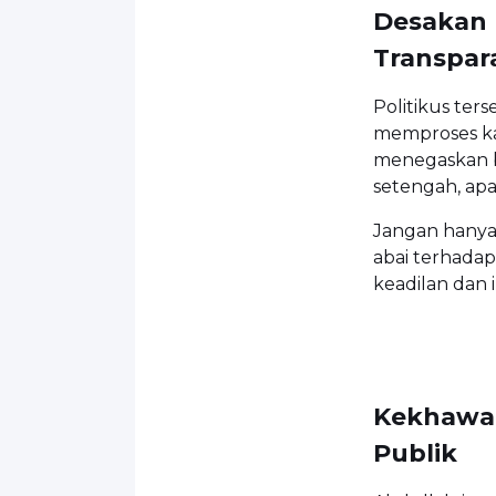
Desakan 
Transpar
Politikus ter
memproses kas
menegaskan 
setengah, apal
Jangan hanya 
abai terhadap 
keadilan dan
Kekhawat
Publik