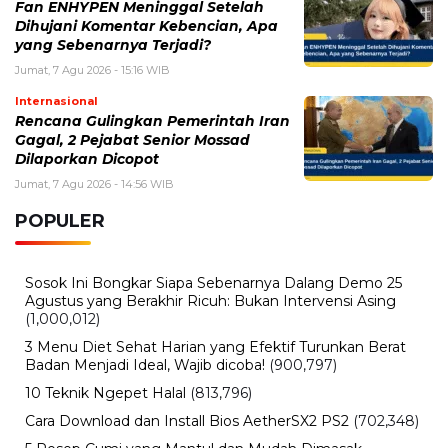
Fan ENHYPEN Meninggal Setelah
Dihujani Komentar Kebencian, Apa
yang Sebenarnya Terjadi?
Jumat, 7 Agu 2026 - 15:16 WIB
Internasional
Rencana Gulingkan Pemerintah Iran
Gagal, 2 Pejabat Senior Mossad
Dilaporkan Dicopot
Jumat, 7 Agu 2026 - 14:56 WIB
POPULER
Sosok Ini Bongkar Siapa Sebenarnya Dalang Demo 25
Agustus yang Berakhir Ricuh: Bukan Intervensi Asing
(1,000,012)
3 Menu Diet Sehat Harian yang Efektif Turunkan Berat
Badan Menjadi Ideal, Wajib dicoba!
(900,797)
10 Teknik Ngepet Halal
(813,796)
Cara Download dan Install Bios AetherSX2 PS2
(702,348)