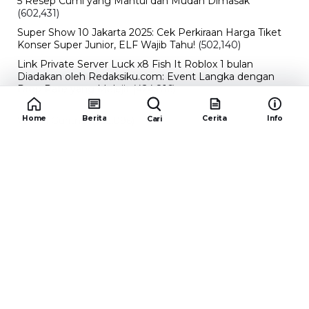
5 Resep Cumi yang Mantul dan Mudah Dimasak
(602,431)
Super Show 10 Jakarta 2025: Cek Perkiraan Harga Tiket
Konser Super Junior, ELF Wajib Tahu!
(502,140)
Link Private Server Luck x8 Fish It Roblox 1 bulan
Diadakan oleh Redaksiku.com: Event Langka dengan
Drop Rate yang Melejit
(424,816)
10 Film Indonesia Tayang November 2024, Ada Film
Home
Berita
Cerita
Info
Cari
Wulan Guritno!
(352,096)
Promo Burger King Terbaru Januari 2026, Ini Detail
Paket Hematnya yang Bisa Kamu Nikmati
(341,744)
10 klub terbaik pes 2024 Sepanjang Sejarah
(54,000)
Redaksiku.com
Alamat : STC SENAYAN LT.4 ROOM 31-34 Jl. Asia
Afrika , Pintu IX Senayan, RT.1/RW.3, Gelora,
Kecamatan Tanah Abang, Daerah Khusus Ibukota
Jakarta 10270
Email : redaksiku.official@gmail.com