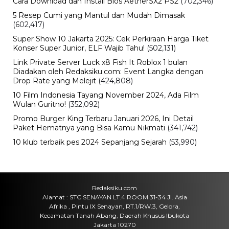
Cara Download dan Install Bios AetherSX2 PS2
(702,346)
5 Resep Cumi yang Mantul dan Mudah Dimasak
(602,417)
Super Show 10 Jakarta 2025: Cek Perkiraan Harga Tiket
Konser Super Junior, ELF Wajib Tahu!
(502,131)
Link Private Server Luck x8 Fish It Roblox 1 bulan
Diadakan oleh Redaksiku.com: Event Langka dengan
Drop Rate yang Melejit
(424,808)
10 Film Indonesia Tayang November 2024, Ada Film
Wulan Guritno!
(352,092)
Promo Burger King Terbaru Januari 2026, Ini Detail
Paket Hematnya yang Bisa Kamu Nikmati
(341,742)
10 klub terbaik pes 2024 Sepanjang Sejarah
(53,990)
Redaksiku.com
Alamat : STC SENAYAN LT.4 ROOM 31-34 Jl. Asia
Afrika , Pintu IX Senayan, RT.1/RW.3, Gelora,
Kecamatan Tanah Abang, Daerah Khusus Ibukota
Jakarta 10270