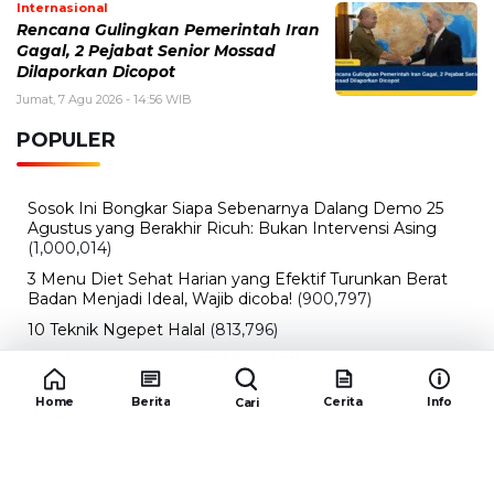
Sosok Ini Bongkar Siapa Sebenarnya Dalang Demo 25
Agustus yang Berakhir Ricuh: Bukan Intervensi Asing
(1,000,014)
3 Menu Diet Sehat Harian yang Efektif Turunkan Berat
Badan Menjadi Ideal, Wajib dicoba!
(900,797)
10 Teknik Ngepet Halal
(813,796)
Cara Download dan Install Bios AetherSX2 PS2
(702,349)
5 Resep Cumi yang Mantul dan Mudah Dimasak
(602,432)
Super Show 10 Jakarta 2025: Cek Perkiraan Harga Tiket
Konser Super Junior, ELF Wajib Tahu!
(502,142)
Link Private Server Luck x8 Fish It Roblox 1 bulan
Diadakan oleh Redaksiku.com: Event Langka dengan
Drop Rate yang Melejit
(424,816)
Home
Berita
Cerita
Info
Cari
10 Film Indonesia Tayang November 2024, Ada Film
Wulan Guritno!
(352,096)
Promo Burger King Terbaru Januari 2026, Ini Detail
Paket Hematnya yang Bisa Kamu Nikmati
(341,745)