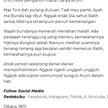
Lho, mobil pengantin mana? tanya Arum.
Mas Toni dah pulang duluan. Tadi mau pamit, Ayah
ma Bunda lagi ribut. Nggak enak Dia, sahut Ratih
santai, bibirnya tersenyum penuh kemenangan.
Wajah bundanya memerah menahan marah. Ada
perasaan tersinggung yang memicu kemarahannya.
Hatinya dongkol sekali. Namun, melihat suaminya
tenang-tenang saja berjalan sambil memeluk Ratih,
kemarahannya pun pupus.
Anak jaman sekarang bener-bener
memprihatinkan. Nggak ngerti unggah ungguh.
Nggak ada sopan santunnya!
sungut Arum dalam
hati.
Follow Sosial Media
Redaksiku
:
Facebook
,
Instagram
,
Tiktok
,
X
,
Youtube
,
Dibaca:
1801