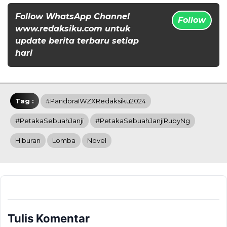
Follow WhatsApp Channel
Follow
www.redaksiku.com untuk
update berita terbaru setiap
hari
Tag :
#PandoraIWZXRedaksiku2024
#PetakaSebuahJanji
#PetakaSebuahJanjiRubyNg
Hiburan
Lomba
Novel
Tulis Komentar