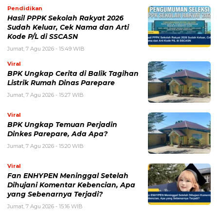
BPK Ungkap Cerita di Balik Tagihan
Listrik Rumah Dinas Parepare
Jumat, 7 Agu 2026 - 15:27 WIB
Viral
BPK Ungkap Temuan Perjadin
Dinkes Parepare, Ada Apa?
Jumat, 7 Agu 2026 - 15:20 WIB
Viral
Fan ENHYPEN Meninggal Setelah
Dihujani Komentar Kebencian, Apa
yang Sebenarnya Terjadi?
Jumat, 7 Agu 2026 - 15:16 WIB
Internasional
Rencana Gulingkan Pemerintah Iran
Gagal, 2 Pejabat Senior Mossad
Dilaporkan Dicopot
Jumat, 7 Agu 2026 - 14:56 WIB
POPULER