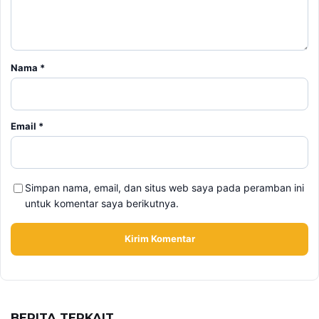
Email
*
Simpan nama, email, dan situs web saya pada peramban ini
untuk komentar saya berikutnya.
BERITA TERKAIT
Selasa, 16 Desember 2025 - 11:41 WIB
Daftar Klasemen Sementara SEA Games 2025 per Hari
Ini, 16 Desember 2025, Persaingan Medali Kian
Memanas
Sabtu, 16 Agustus 2025 - 18:44 WIB