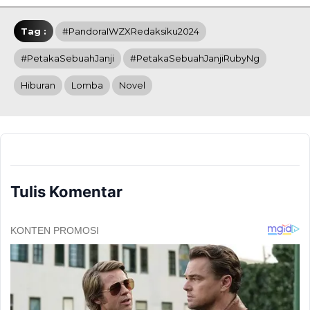
Tag :
#PandoraIWZXRedaksiku2024
#PetakaSebuahJanji
#PetakaSebuahJanjiRubyNg
Hiburan
Lomba
Novel
Tulis Komentar