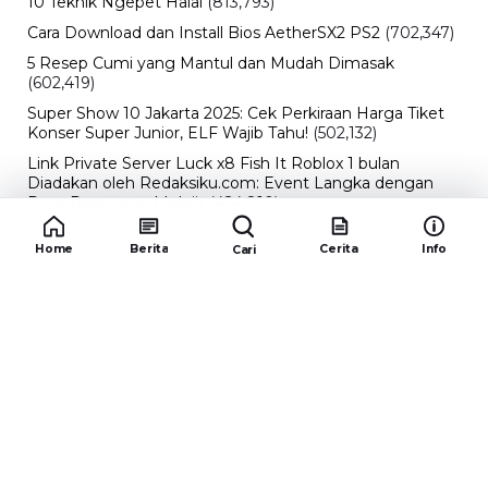
10 Teknik Ngepet Halal
(813,793)
Cara Download dan Install Bios AetherSX2 PS2
(702,347)
5 Resep Cumi yang Mantul dan Mudah Dimasak
(602,419)
Super Show 10 Jakarta 2025: Cek Perkiraan Harga Tiket
Konser Super Junior, ELF Wajib Tahu!
(502,132)
Link Private Server Luck x8 Fish It Roblox 1 bulan
Diadakan oleh Redaksiku.com: Event Langka dengan
Drop Rate yang Melejit
(424,810)
10 Film Indonesia Tayang November 2024, Ada Film
Home
Berita
Cerita
Info
Cari
Wulan Guritno!
(352,093)
Promo Burger King Terbaru Januari 2026, Ini Detail
Paket Hematnya yang Bisa Kamu Nikmati
(341,742)
10 klub terbaik pes 2024 Sepanjang Sejarah
(53,994)
Redaksiku.com
Alamat : STC SENAYAN LT.4 ROOM 31-34 Jl. Asia
Afrika , Pintu IX Senayan, RT.1/RW.3, Gelora,