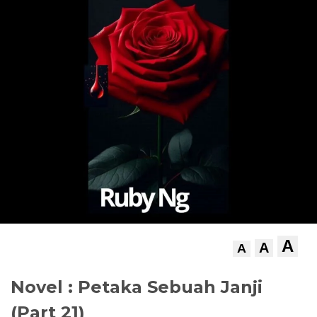
A
A
A
Novel : Petaka Sebuah Janji
(Part 21)