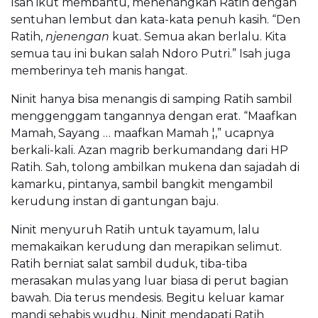
Isah ikut membantu, menenangkan Ratih dengan
sentuhan lembut dan kata-kata penuh kasih. “Den
Ratih,
njenengan
kuat. Semua akan berlalu. Kita
semua tau ini bukan salah Ndoro Putri.” Isah juga
memberinya teh manis hangat.
Ninit hanya bisa menangis di samping Ratih sambil
menggenggam tangannya dengan erat. “Maafkan
Mamah, Sayang … maafkan Mamah ¦,” ucapnya
berkali-kali. Azan magrib berkumandang dari HP
Ratih. Sah, tolong ambilkan mukena dan sajadah di
kamarku, pintanya, sambil bangkit mengambil
kerudung instan di gantungan baju.
Ninit menyuruh Ratih untuk tayamum, lalu
memakaikan kerudung dan merapikan selimut.
Ratih berniat salat sambil duduk, tiba-tiba
merasakan mulas yang luar biasa di perut bagian
bawah. Dia terus mendesis. Begitu keluar kamar
mandi sehabis wudhu, Ninit mendapati Ratih