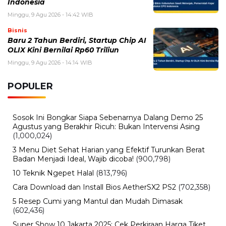
Indonesia
Minggu, 9 Agu 2026 - 14:42 WIB
Bisnis
Baru 2 Tahun Berdiri, Startup Chip AI
OLIX Kini Bernilai Rp60 Triliun
Minggu, 9 Agu 2026 - 14:14 WIB
POPULER
Sosok Ini Bongkar Siapa Sebenarnya Dalang Demo 25
Agustus yang Berakhir Ricuh: Bukan Intervensi Asing
(1,000,024)
3 Menu Diet Sehat Harian yang Efektif Turunkan Berat
Badan Menjadi Ideal, Wajib dicoba!
(900,798)
10 Teknik Ngepet Halal
(813,796)
Cara Download dan Install Bios AetherSX2 PS2
(702,358)
5 Resep Cumi yang Mantul dan Mudah Dimasak
(602,436)
Super Show 10 Jakarta 2025: Cek Perkiraan Harga Tiket