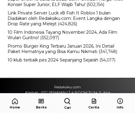
Konser Super Junior, ELF Wajib Tahu!
(502,154)
Link Private Server Luck x8 Fish It Roblox 1 bulan
Diadakan oleh Redaksiku.com: Event Langka dengan
Drop Rate yang Melejit
(424,826)
10 Film Indonesia Tayang November 2024, Ada Film
Wulan Guritno!
(352,097)
Promo Burger King Terbaru Januari 2026, Ini Detail
Paket Hematnya yang Bisa Kamu Nikmati
(341,748)
10 klub terbaik pes 2024 Sepanjang Sejarah
(54,017)
Redaksiku.com
Alamat : STC SENAYAN LT.4 ROOM 31-34 Jl. Asia
Afrika , Pintu IX Senayan, RT.1/RW.3, Gelora,
Kecamatan Tanah Abang, Daerah Khusus Ibukota
Home
Berita
Cerita
Info
Cari
Jakarta 10270
Email : redaksiku.official@gmail.com