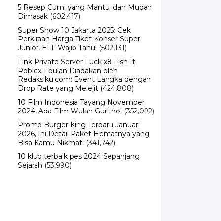
5 Resep Cumi yang Mantul dan Mudah
Dimasak
(602,417)
Super Show 10 Jakarta 2025: Cek
Perkiraan Harga Tiket Konser Super
Junior, ELF Wajib Tahu!
(502,131)
Link Private Server Luck x8 Fish It
Roblox 1 bulan Diadakan oleh
Redaksiku.com: Event Langka dengan
Drop Rate yang Melejit
(424,808)
10 Film Indonesia Tayang November
2024, Ada Film Wulan Guritno!
(352,092)
Promo Burger King Terbaru Januari
2026, Ini Detail Paket Hematnya yang
Bisa Kamu Nikmati
(341,742)
10 klub terbaik pes 2024 Sepanjang
Sejarah
(53,990)