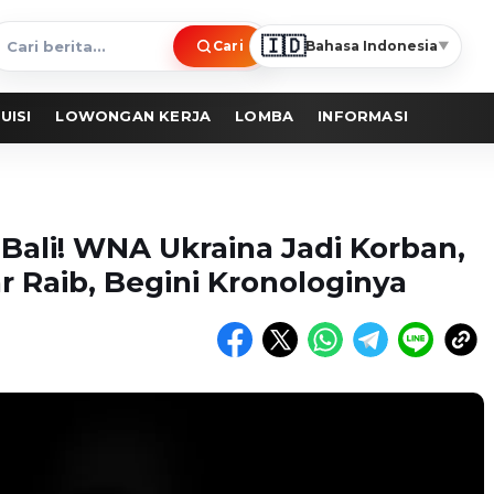
🇮🇩
Cari
Bahasa Indonesia
▼
ari
erita
UISI
LOWONGAN KERJA
LOMBA
INFORMASI
Bali! WNA Ukraina Jadi Korban,
ar Raib, Begini Kronologinya