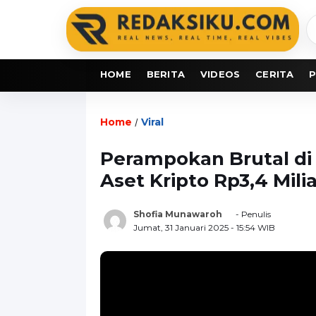
C
b
HOME
BERITA
VIDEOS
CERITA
P
Home
Viral
/
Perampokan Brutal di 
Aset Kripto Rp3,4 Mili
Shofia Munawaroh
- Penulis
Jumat, 31 Januari 2025
- 15:54 WIB