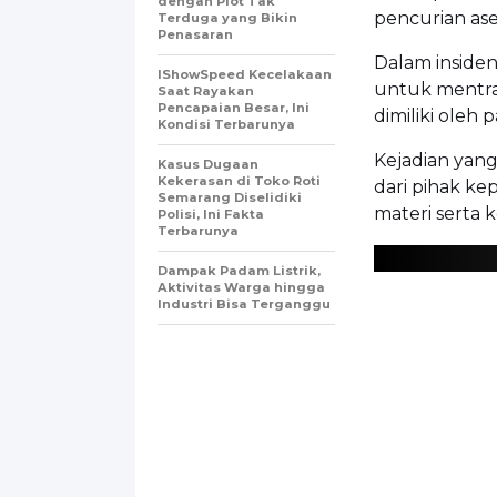
dengan Plot Tak
pencurian ase
Terduga yang Bikin
Penasaran
Dalam insiden
IShowSpeed Kecelakaan
untuk mentra
Saat Rayakan
Pencapaian Besar, Ini
dimiliki oleh 
Kondisi Terbarunya
Kejadian yan
Kasus Dugaan
Kekerasan di Toko Roti
dari pihak ke
Semarang Diselidiki
materi serta 
Polisi, Ini Fakta
Terbarunya
Dampak Padam Listrik,
Aktivitas Warga hingga
Industri Bisa Terganggu