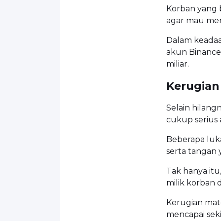
Korban yang 
agar mau memb
Dalam keadaa
akun Binance-n
miliar.
Kerugian
Selain hilang
cukup serius 
Beberapa luka
serta tangan 
Tak hanya itu
milik korban 
Kerugian mate
mencapai seki