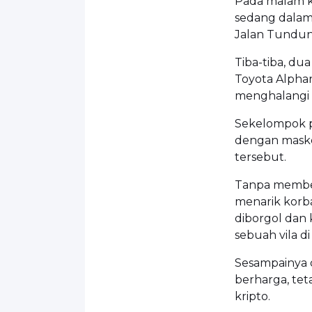
Pada malam ke
sedang dalam
Jalan Tundun
Tiba-tiba, du
Toyota Alphar
menghalangi 
Sekelompok p
dengan maske
tersebut.
Tanpa membe
menarik korba
diborgol dan 
sebuah vila d
Sesampainya d
berharga, te
kripto.