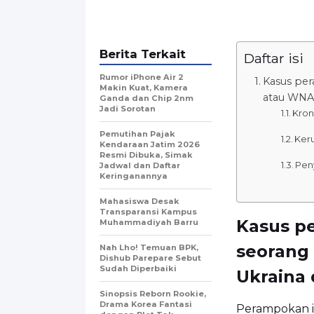
Berita Terkait
Daftar isi
Rumor iPhone Air 2
Kasus pe
Makin Kuat, Kamera
atau WNA 
Ganda dan Chip 2nm
Jadi Sorotan
Kron
Pemutihan Pajak
Keru
Kendaraan Jatim 2026
Resmi Dibuka, Simak
Peny
Jadwal dan Daftar
Keringanannya
Mahasiswa Desak
Transparansi Kampus
Kasus p
Muhammadiyah Barru
seorang
Nah Lho! Temuan BPK,
Dishub Parepare Sebut
Sudah Diperbaiki
Ukraina 
Sinopsis Reborn Rookie,
Drama Korea Fantasi
Perampokan in