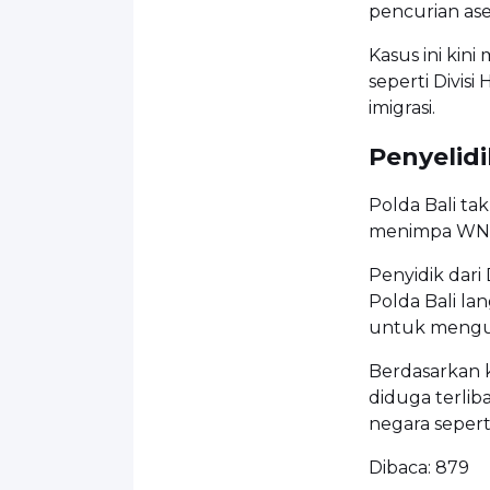
pencurian ase
Kasus ini kini
seperti Divis
imigrasi.
Penyelidi
Polda Bali t
menimpa WNA 
Penyidik dari
Polda Bali la
untuk mengu
Berdasarkan k
diduga terliba
negara sepert
Dibaca:
879