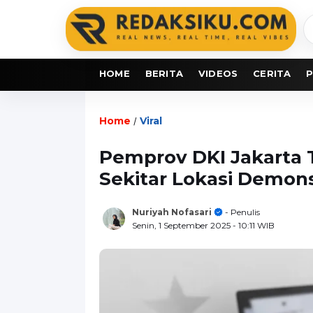
C
b
HOME
BERITA
VIDEOS
CERITA
P
Home
Viral
/
Pemprov DKI Jakarta 
Sekitar Lokasi Demons
Nuriyah Nofasari
- Penulis
Senin, 1 September 2025
- 10:11 WIB