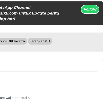
atsApp Channel
Follow
iku.com untuk update berita
iap hari
rov DKI Jakarta
Terapkan PJJ