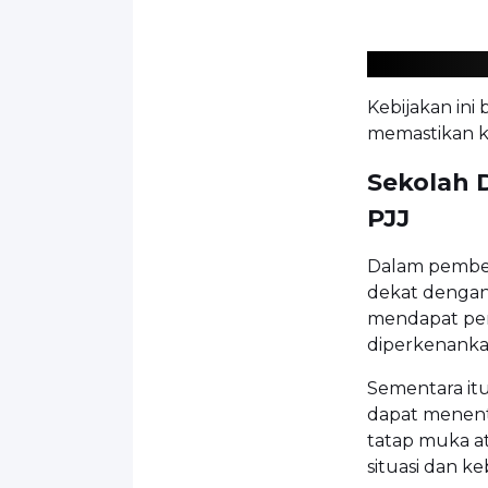
Kebijakan ini
memastikan ke
Sekolah 
PJJ
Dalam pember
dekat dengan 
mendapat per
diperkenanka
Sementara itu
dapat menent
tatap muka a
situasi dan k