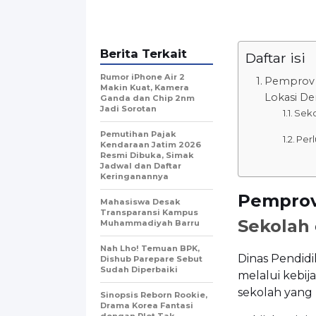
Berita Terkait
Daftar isi
Rumor iPhone Air 2
Pemprov D
Makin Kuat, Kamera
Lokasi De
Ganda dan Chip 2nm
Jadi Sorotan
Seko
Pemutihan Pajak
Per
Kendaraan Jatim 2026
Resmi Dibuka, Simak
Jadwal dan Daftar
Keringanannya
Pemprov
Mahasiswa Desak
Transparansi Kampus
Sekolah
Muhammadiyah Barru
Nah Lho! Temuan BPK,
Dinas Pendidi
Dishub Parepare Sebut
Sudah Diperbaiki
melalui kebij
sekolah yang b
Sinopsis Reborn Rookie,
Drama Korea Fantasi
dengan Plot Tak