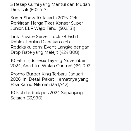
5 Resep Cumi yang Mantul dan Mudah
Dimasak
(602,417)
Super Show 10 Jakarta 2025: Cek
Perkiraan Harga Tiket Konser Super
Junior, ELF Wajib Tahu!
(502,131)
Link Private Server Luck x8 Fish It
Roblox 1 bulan Diadakan oleh
Redaksiku.com: Event Langka dengan
Drop Rate yang Melejit
(424,808)
10 Film Indonesia Tayang November
2024, Ada Film Wulan Guritno!
(352,092)
Promo Burger King Terbaru Januari
2026, Ini Detail Paket Hematnya yang
Bisa Kamu Nikmati
(341,742)
10 klub terbaik pes 2024 Sepanjang
Sejarah
(53,990)