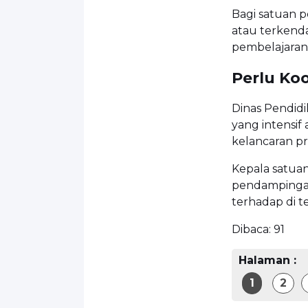
Bagi satuan p
atau terkend
pembelajaran 
Perlu Ko
Dinas Pendid
yang intensif
kelancaran pr
Kepala satua
pendampinga
terhadap di t
Dibaca:
91
Halaman :
1
2