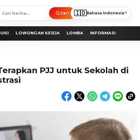
🇮🇩
Cari
Bahasa Indonesia
▼
ari
erita
UISI
LOWONGAN KERJA
LOMBA
INFORMASI
Terapkan PJJ untuk Sekolah di
trasi