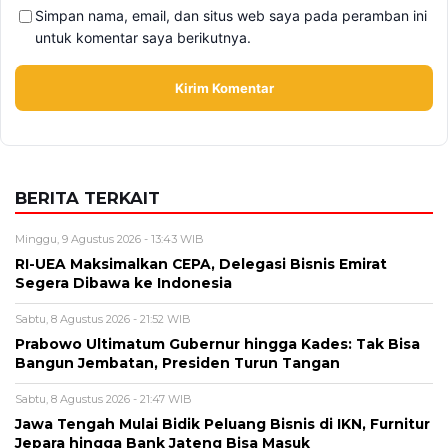
Simpan nama, email, dan situs web saya pada peramban ini
untuk komentar saya berikutnya.
BERITA TERKAIT
Minggu, 9 Agustus 2026 - 13:43 WIB
RI-UEA Maksimalkan CEPA, Delegasi Bisnis Emirat
Segera Dibawa ke Indonesia
Sabtu, 8 Agustus 2026 - 21:52 WIB
Prabowo Ultimatum Gubernur hingga Kades: Tak Bisa
Bangun Jembatan, Presiden Turun Tangan
Sabtu, 8 Agustus 2026 - 21:47 WIB
Jawa Tengah Mulai Bidik Peluang Bisnis di IKN, Furnitur
Jepara hingga Bank Jateng Bisa Masuk