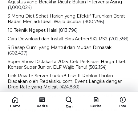
Agustus yang Berakhir Ricuh: Bukan Intervensi Asing
(1,000,024)
3 Menu Diet Sehat Harian yang Efektif Turunkan Berat
Badan Menjadi Ideal, Wajib dicoba!
(900,798)
10 Teknik Ngepet Halal
(813,796)
Cara Download dan Install Bios AetherSX2 PS2
(702,358)
5 Resep Cumi yang Mantul dan Mudah Dimasak
(602,437)
Super Show 10 Jakarta 2025: Cek Perkiraan Harga Tiket
Konser Super Junior, ELF Wajib Tahu!
(502,154)
Link Private Server Luck x8 Fish It Roblox 1 bulan
Diadakan oleh Redaksiku.com: Event Langka dengan
Drop Rate yang Melejit
(424,830)
10 Film Indonesia Tayang November 2024, Ada Film
Wulan Guritno!
(352,097)
Home
Berita
Cerita
Info
Cari
Promo Burger King Terbaru Januari 2026, Ini Detail
Paket Hematnya yang Bisa Kamu Nikmati
(341,748)
10 klub terbaik pes 2024 Sepanjang Sejarah
(54,017)