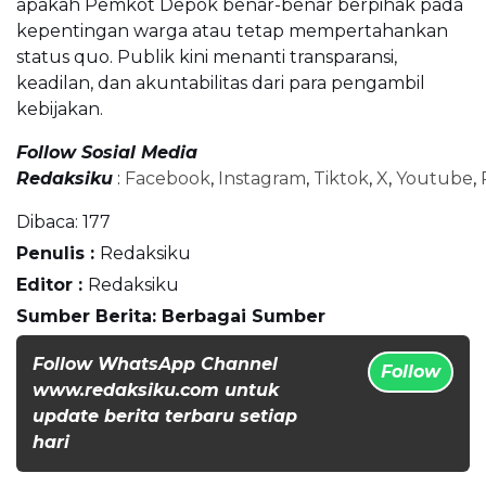
apakah Pemkot Depok benar-benar berpihak pada
kepentingan warga atau tetap mempertahankan
status quo. Publik kini menanti transparansi,
keadilan, dan akuntabilitas dari para pengambil
kebijakan.
Follow Sosial Media
Redaksiku
:
Facebook
,
Instagram
,
Tiktok
,
X
,
Youtube
,
Dibaca:
177
Penulis :
Redaksiku
Editor :
Redaksiku
Sumber Berita: Berbagai Sumber
Follow WhatsApp Channel
Follow
www.redaksiku.com untuk
update berita terbaru setiap
hari