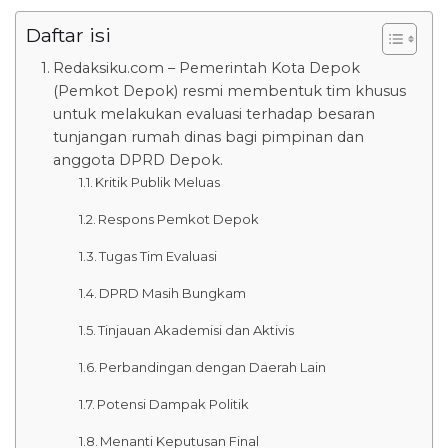
Daftar isi
Redaksiku.com – Pemerintah Kota Depok
(Pemkot Depok) resmi membentuk tim khusus
untuk melakukan evaluasi terhadap besaran
tunjangan rumah dinas bagi pimpinan dan
anggota DPRD Depok.
Kritik Publik Meluas
Respons Pemkot Depok
Tugas Tim Evaluasi
DPRD Masih Bungkam
Tinjauan Akademisi dan Aktivis
Perbandingan dengan Daerah Lain
Potensi Dampak Politik
Menanti Keputusan Final