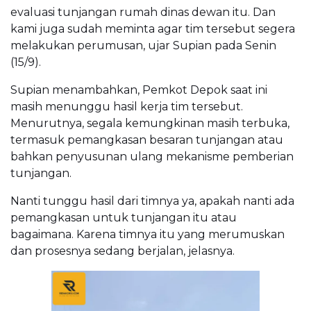
evaluasi tunjangan rumah dinas dewan itu. Dan
kami juga sudah meminta agar tim tersebut segera
melakukan perumusan, ujar Supian pada Senin
(15/9).
Supian menambahkan, Pemkot Depok saat ini
masih menunggu hasil kerja tim tersebut.
Menurutnya, segala kemungkinan masih terbuka,
termasuk pemangkasan besaran tunjangan atau
bahkan penyusunan ulang mekanisme pemberian
tunjangan.
Nanti tunggu hasil dari timnya ya, apakah nanti ada
pemangkasan untuk tunjangan itu atau
bagaimana. Karena timnya itu yang merumuskan
dan prosesnya sedang berjalan, jelasnya.