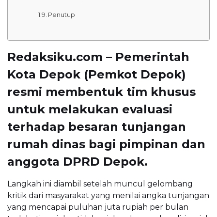
Penutup
Redaksiku.com – Pemerintah
Kota Depok (Pemkot Depok)
resmi membentuk tim khusus
untuk melakukan evaluasi
terhadap besaran tunjangan
rumah dinas bagi pimpinan dan
anggota DPRD Depok.
Langkah ini diambil setelah muncul gelombang
kritik dari masyarakat yang menilai angka tunjangan
yang mencapai puluhan juta rupiah per bulan