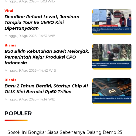
Minggu, 9 Agu 2026 - 15:08 WIB
Viral
Deadline Refund Lewat, Jaminan
Tampia Tour ke UMKO Kini
Dipertanyakan
Minggu, 9 Agu 2026 - 14:57 WIB
Bisnis
B50 Bikin Kebutuhan Sawit Melonjak,
Pemerintah Kejar Produksi CPO
Indonesia
Minggu, 9 Agu 2026 - 14:42 WIB
Bisnis
Baru 2 Tahun Berdiri, Startup Chip AI
OLIX Kini Bernilai Rp60 Triliun
Minggu, 9 Agu 2026 - 14:14 WIB
POPULER
Sosok Ini Bongkar Siapa Sebenarnya Dalang Demo 25