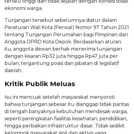
terlalu tinggi dan tidak sejalan dengan kondisi sosial
ekonomi warga.
Tunjangan tersebut sebelumnya diatur dalam
Peraturan Wali Kota (Perwal) Nomor 97 Tahun 2021
tentang Tunjangan Perumahan bagi Pimpinan dan
Anggota DPRD Kota Depok. Berdasarkan aturan
itu, anggota dewan berhak menerima tunjangan
dengan kisaran Rp32 juta hingga Rp47 juta per
bulan, tergantung posisi dan jabatan di legislatif
daerah.
Kritik Publik Meluas
Isu ini mencuat setelah masyarakat menyoroti
bahwa tunjangan sebesar itu dianggap tidak pantas
di tengah banyaknya kebutuhan mendesak warga,
seperti peningkatan fasilitas kesehatan, pendidikan,
hingga perbaikan infrastruktur dasar. Tidak sedikit
kelompok masyarakat sipil dan aktivis yang