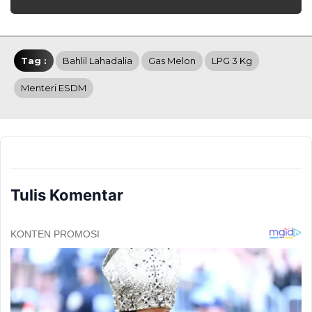
Tag :
Bahlil Lahadalia
Gas Melon
LPG 3 Kg
Menteri ESDM
Tulis Komentar