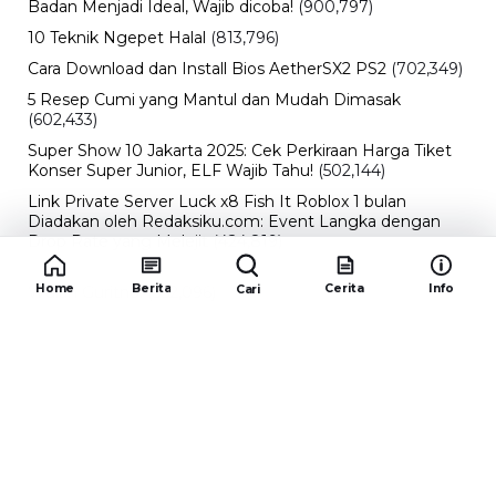
Badan Menjadi Ideal, Wajib dicoba!
(900,797)
10 Teknik Ngepet Halal
(813,796)
Cara Download dan Install Bios AetherSX2 PS2
(702,349)
5 Resep Cumi yang Mantul dan Mudah Dimasak
(602,433)
Super Show 10 Jakarta 2025: Cek Perkiraan Harga Tiket
Konser Super Junior, ELF Wajib Tahu!
(502,144)
Link Private Server Luck x8 Fish It Roblox 1 bulan
Diadakan oleh Redaksiku.com: Event Langka dengan
Drop Rate yang Melejit
(424,819)
10 Film Indonesia Tayang November 2024, Ada Film
Home
Berita
Cerita
Info
Cari
Wulan Guritno!
(352,096)
Promo Burger King Terbaru Januari 2026, Ini Detail
Paket Hematnya yang Bisa Kamu Nikmati
(341,747)
10 klub terbaik pes 2024 Sepanjang Sejarah
(54,012)
Redaksiku.com
Alamat : STC SENAYAN LT.4 ROOM 31-34 Jl. Asia