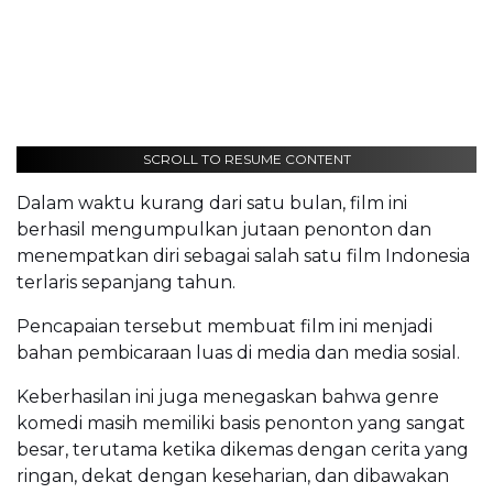
SCROLL TO RESUME CONTENT
Dalam waktu kurang dari satu bulan, film ini
berhasil mengumpulkan jutaan penonton dan
menempatkan diri sebagai salah satu film Indonesia
terlaris sepanjang tahun.
Pencapaian tersebut membuat film ini menjadi
bahan pembicaraan luas di media dan media sosial.
Keberhasilan ini juga menegaskan bahwa genre
komedi masih memiliki basis penonton yang sangat
besar, terutama ketika dikemas dengan cerita yang
ringan, dekat dengan keseharian, dan dibawakan