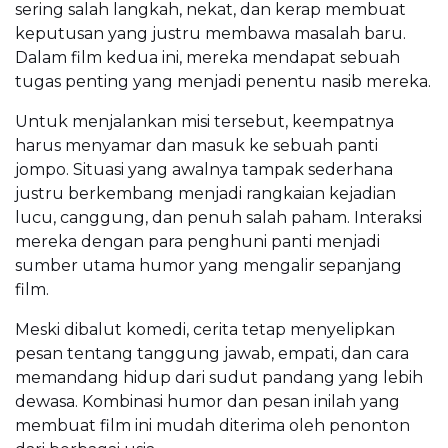
sering salah langkah, nekat, dan kerap membuat
keputusan yang justru membawa masalah baru.
Dalam film kedua ini, mereka mendapat sebuah
tugas penting yang menjadi penentu nasib mereka.
Untuk menjalankan misi tersebut, keempatnya
harus menyamar dan masuk ke sebuah panti
jompo. Situasi yang awalnya tampak sederhana
justru berkembang menjadi rangkaian kejadian
lucu, canggung, dan penuh salah paham. Interaksi
mereka dengan para penghuni panti menjadi
sumber utama humor yang mengalir sepanjang
film.
Meski dibalut komedi, cerita tetap menyelipkan
pesan tentang tanggung jawab, empati, dan cara
memandang hidup dari sudut pandang yang lebih
dewasa. Kombinasi humor dan pesan inilah yang
membuat film ini mudah diterima oleh penonton