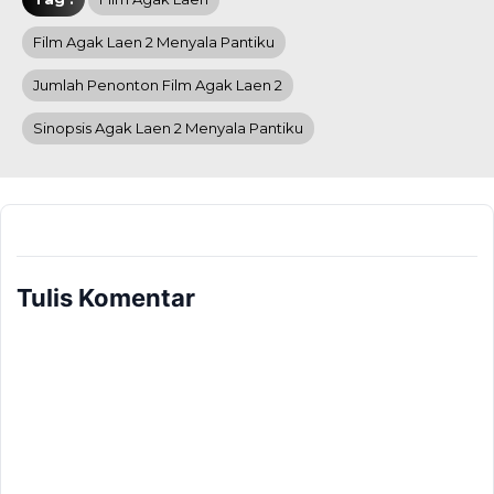
Film Agak Laen 2 Menyala Pantiku
Jumlah Penonton Film Agak Laen 2
Sinopsis Agak Laen 2 Menyala Pantiku
Tulis Komentar