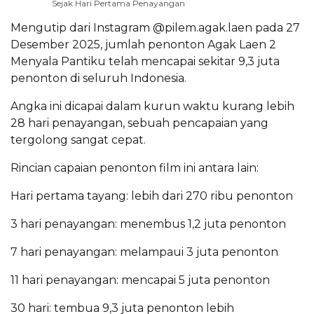
Sejak Hari Pertama Penayangan
Mengutip dari Instagram @pilem.agak.laen pada 27
Desember 2025, jumlah penonton Agak Laen 2
Menyala Pantiku telah mencapai sekitar 9,3 juta
penonton di seluruh Indonesia.
Angka ini dicapai dalam kurun waktu kurang lebih
28 hari penayangan, sebuah pencapaian yang
tergolong sangat cepat.
Rincian capaian penonton film ini antara lain:
Hari pertama tayang: lebih dari 270 ribu penonton
3 hari penayangan: menembus 1,2 juta penonton
7 hari penayangan: melampaui 3 juta penonton
11 hari penayangan: mencapai 5 juta penonton
30 hari: tembua 9,3 juta penonton lebih