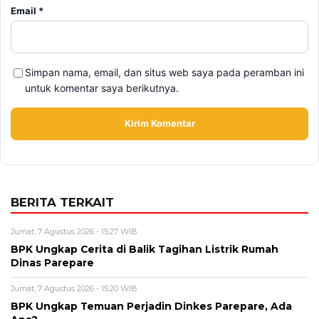
BERITA TERKAIT
Jumat, 7 Agustus 2026 - 15:27 WIB
BPK Ungkap Cerita di Balik Tagihan Listrik Rumah
Dinas Parepare
Jumat, 7 Agustus 2026 - 15:20 WIB
BPK Ungkap Temuan Perjadin Dinkes Parepare, Ada
Apa?
Jumat, 7 Agustus 2026 - 15:16 WIB
Fan ENHYPEN Meninggal Setelah Dihujani Komentar
Kebencian, Apa yang Sebenarnya Terjadi?
Jumat, 7 Agustus 2026 - 13:09 WIB