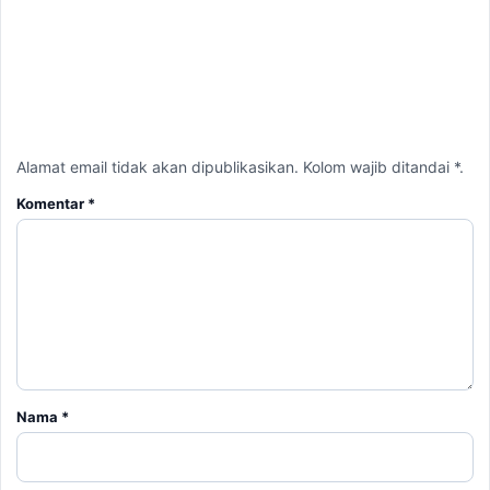
Alamat email tidak akan dipublikasikan. Kolom wajib ditandai *.
Komentar
*
Nama
*
Email
*
Simpan nama, email, dan situs web saya pada peramban ini
untuk komentar saya berikutnya.