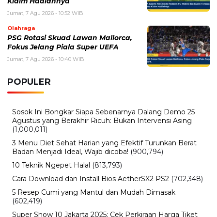
Klaim Hadiahnya
Jumat, 7 Agu 2026 - 10:52 WIB
Olahraga
PSG Rotasi Skuad Lawan Mallorca,
Fokus Jelang Piala Super UEFA
Jumat, 7 Agu 2026 - 10:40 WIB
POPULER
Sosok Ini Bongkar Siapa Sebenarnya Dalang Demo 25
Agustus yang Berakhir Ricuh: Bukan Intervensi Asing
(1,000,011)
3 Menu Diet Sehat Harian yang Efektif Turunkan Berat
Badan Menjadi Ideal, Wajib dicoba!
(900,794)
10 Teknik Ngepet Halal
(813,793)
Cara Download dan Install Bios AetherSX2 PS2
(702,348)
5 Resep Cumi yang Mantul dan Mudah Dimasak
(602,419)
Super Show 10 Jakarta 2025: Cek Perkiraan Harga Tiket