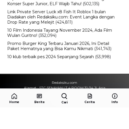
Konser Super Junior, ELF Wajib Tahu!
(502,135)
Link Private Server Luck x8 Fish It Roblox 1 bulan
Diadakan oleh Redaksiku.com: Event Langka dengan
Drop Rate yang Melejit
(424,811)
10 Film Indonesia Tayang November 2024, Ada Film
Wulan Guritno!
(352,094)
Promo Burger King Terbaru Januari 2026, Ini Detail
Paket Hematnya yang Bisa Kamu Nikmati
(341,743)
10 klub terbaik pes 2024 Sepanjang Sejarah
(53,998)
Redaksiku.com
Alamat : STC SENAYAN LT.4 ROOM 31-34 Jl. Asia
Afrika , Pintu IX Senayan, RT.1/RW.3, Gelora,
Kecamatan Tanah Abang, Daerah Khusus Ibukota
Home
Berita
Cerita
Info
Cari
Jakarta 10270
Email : redaksiku.official@gmail.com