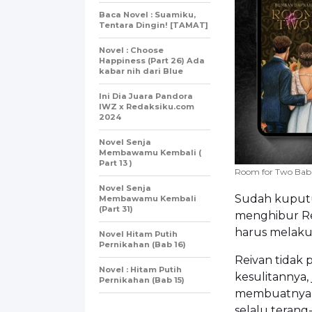
Baca Novel : Suamiku,
Tentara Dingin! [TAMAT]
Novel : Choose
Happiness (Part 26) Ada
kabar nih dari Blue
Ini Dia Juara Pandora
IWZ x Redaksiku.com
2024
Novel Senja
Membawamu Kembali (
Part 13 )
Room for Two Bab
Novel Senja
Sudah kuputu
Membawamu Kembali
(Part 31)
menghibur Rei
harus melaku
Novel Hitam Putih
Pernikahan (Bab 16)
Reivan tidak
Novel : Hitam Putih
kesulitannya,
Pernikahan (Bab 15)
membuatnya m
selalu teran