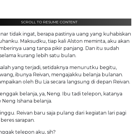
SCROLL TO RESUME CONTENT
ar tidak ingat, berapa pastinya uang yang kuhabiskan
hanku. Maksudku, tiap kali Alston meminta, aku akan
berinya uang tanpa pikir panjang. Dan itu sudah
selama kurang lebih satu bulan.
alah yang terjadi, setidaknya menurutku begitu,
wang, ibunya Reivan, mengajakku belanja bulanan.
sampaikan oleh Bu Lia secara langsung di depan Reivan.
a enggak belanja, ya, Neng. Ibu tadi telepon, katanya
n
Neng Ishana belanja.
Minggu. Reivan baru saja pulang dari kegiatan lari pagi
beres sarapan.
ggak telepon aku, sih?