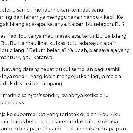
eleng sambil mengeringkan keringat yang
ning dan lehernya menggunakan handuk kecil. Ke
gak bilang apa-apa, katanya. Kapan Ibu telepon, Bu?
as. Tadi Ibu tanya mau masak apa, terus Bu Lia bilang,
Bu, Bu Lia mau lihat kulkas dulu ada sayur apa™.
Ibu bilang, ˜Belum belanja? Ya udah, biar saya aja yang
mantu™, gitu katanya.
u Nawang datang tepat pukul sembilan pagi sambil
lnya sendiri. Yang lebih mengejutkan lagi, ia malah
uduk di kursi penumpang.
, masih bisa
nyetir
sendiri, jawabnya ketika aku
kar posisi.
ja ke supermarket yang terletak di jalan Riau. Aku,
ham harus belanja apa karena tidak tahu stok apa
itambah berapa, mengambil bahan makanan apa pun