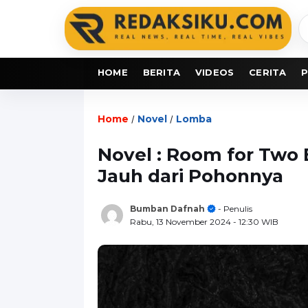
C
b
HOME
BERITA
VIDEOS
CERITA
P
Home
Novel
Lomba
/
/
Novel : Room for Two 
Jauh dari Pohonnya
Bumban Dafnah
- Penulis
Rabu, 13 November 2024
- 12:30 WIB