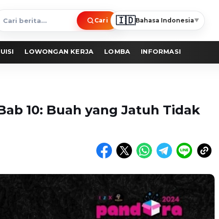
🇮🇩
Cari
Bahasa Indonesia
▼
ari
erita
UISI
LOWONGAN KERJA
LOMBA
INFORMASI
Bab 10: Buah yang Jatuh Tidak