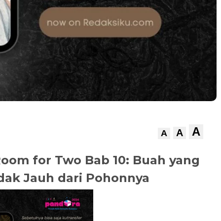
A
A
A
Room for Two Bab 10: Buah yang
dak Jauh dari Pohonnya