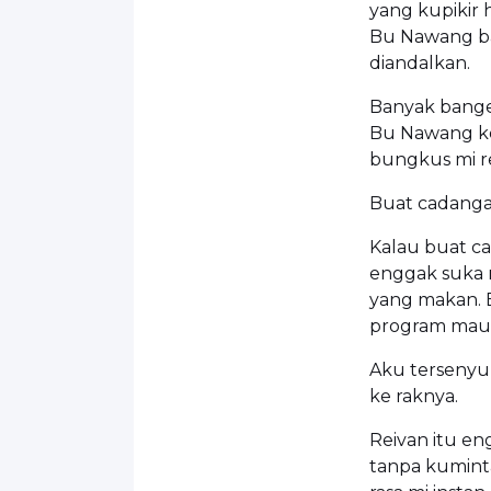
yang kupikir 
Bu Nawang bah
diandalkan.
Banyak bange
Bu Nawang ke
bungkus mi re
Buat cadangan
Kalau buat ca
enggak suka m
yang makan. E
program mau 
Aku tersenyu
ke raknya.
Reivan itu en
tanpa kuminta