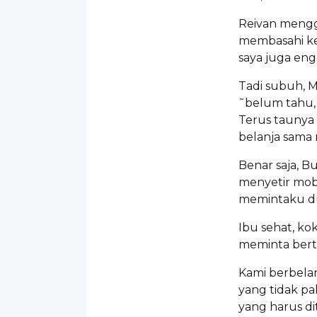
Reivan mengg
membasahi ke
saya juga eng
Tadi subuh, M
˜belum tahu, 
Terus taunya 
belanja sama 
Benar saja, B
menyetir mobi
memintaku d
Ibu sehat, kok
meminta bertu
Kami berbelan
yang tidak pa
yang harus d