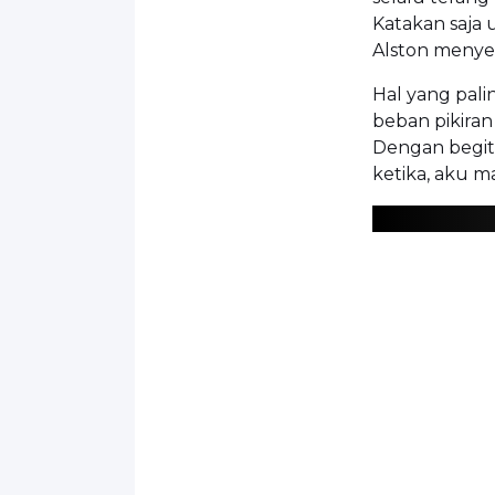
Katakan saja
Alston menye
Hal yang pal
beban pikiran
Dengan begitu
ketika, aku m