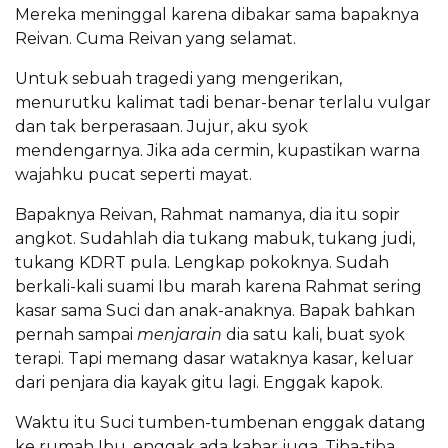
Mereka meninggal karena dibakar sama bapaknya
Reivan. Cuma Reivan yang selamat.
Untuk sebuah tragedi yang mengerikan,
menurutku kalimat tadi benar-benar terlalu vulgar
dan tak berperasaan. Jujur, aku syok
mendengarnya. Jika ada cermin, kupastikan warna
wajahku pucat seperti mayat.
Bapaknya Reivan, Rahmat namanya, dia itu sopir
angkot. Sudahlah dia tukang mabuk, tukang judi,
tukang KDRT pula. Lengkap pokoknya. Sudah
berkali-kali suami Ibu marah karena Rahmat sering
kasar sama Suci dan anak-anaknya. Bapak bahkan
pernah sampai
menjarain
dia satu kali, buat syok
terapi. Tapi memang dasar wataknya kasar, keluar
dari penjara dia kayak gitu lagi. Enggak kapok.
Waktu itu Suci tumben-tumbenan enggak datang
ke rumah Ibu, enggak ada kabar juga. Tiba-tiba,