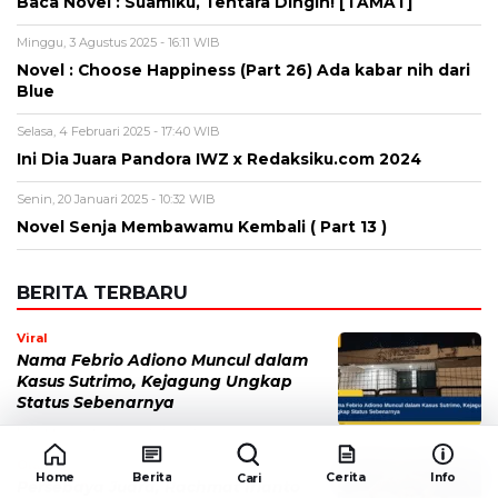
Baca Novel : Suamiku, Tentara Dingin! [TAMAT]
Minggu, 3 Agustus 2025 - 16:11 WIB
Novel : Choose Happiness (Part 26) Ada kabar nih dari
Blue
Selasa, 4 Februari 2025 - 17:40 WIB
Ini Dia Juara Pandora IWZ x Redaksiku.com 2024
Senin, 20 Januari 2025 - 10:32 WIB
Novel Senja Membawamu Kembali ( Part 13 )
BERITA TERBARU
Viral
Nama Febrio Adiono Muncul dalam
Kasus Sutrimo, Kejagung Ungkap
Status Sebenarnya
Minggu, 9 Agu 2026 - 15:15 WIB
Olahraga
Home
Berita
Cerita
Info
Cari
Persebaya Juara, Rachmat Irianto