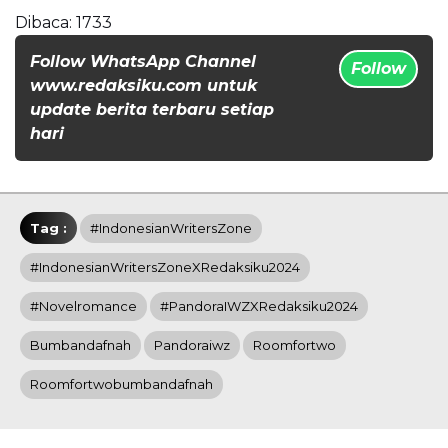
Dibaca:
1733
Follow WhatsApp Channel
Follow
www.redaksiku.com untuk
update berita terbaru setiap
hari
Tag :
#IndonesianWritersZone
#IndonesianWritersZoneXRedaksiku2024
#novelromance
#PandoraIWZXRedaksiku2024
Bumbandafnah
Pandoraiwz
Roomfortwo
Roomfortwobumbandafnah