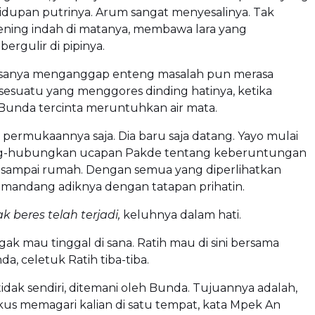
idupan putrinya. Arum sangat menyesalinya. Tak
bening indah di matanya, membawa lara yang
ergulir di pipinya.
asanya menganggap enteng masalah pun merasa
sesuatu yang menggores dinding hatinya, ketika
 Bunda tercinta meruntuhkan air mata.
 permukaannya saja. Dia baru saja datang. Yayo mulai
hubungkan ucapan Pakde tentang keberuntungan
t sampai rumah. Dengan semua yang diperlihatkan
emandang adiknya dengan tatapan prihatin.
k beres telah terjadi,
keluhnya dalam hati.
ggak mau tinggal di sana. Ratih mau di sini bersama
a, celetuk Ratih tiba-tiba.
 tidak sendiri, ditemani oleh Bunda. Tujuannya adalah,
us memagari kalian di satu tempat, kata Mpek An