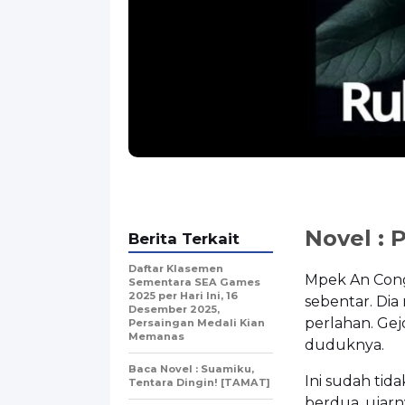
Novel : 
Berita Terkait
Daftar Klasemen
Mpek An Con
Sementara SEA Games
2025 per Hari Ini, 16
sebentar. Di
Desember 2025,
perlahan. Ge
Persaingan Medali Kian
Memanas
duduknya.
Baca Novel : Suamiku,
Ini sudah ti
Tentara Dingin! [TAMAT]
berdua, ujarn