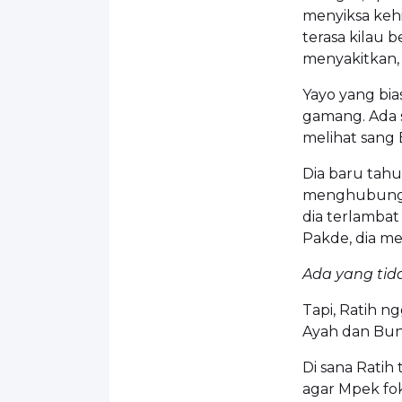
menyiksa keh
terasa kilau 
menyakitkan, b
Yayo yang bi
gamang. Ada 
melihat sang
Dia baru tahu
menghubung-
dia terlamba
Pakde, dia m
Ada yang tida
Tapi, Ratih n
Ayah dan Bund
Di sana Ratih
agar Mpek fok