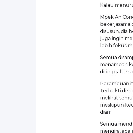
Kalau menuru
Mpek An Cong
bekerjasama 
disusun, dia 
juga ingin m
lebih fokus m
Semua disampa
menambah ke
ditinggal te
Perempuan it
Terbukti deng
melihat semua
meskipun kedu
diam.
Semua mendes
mengira, apa