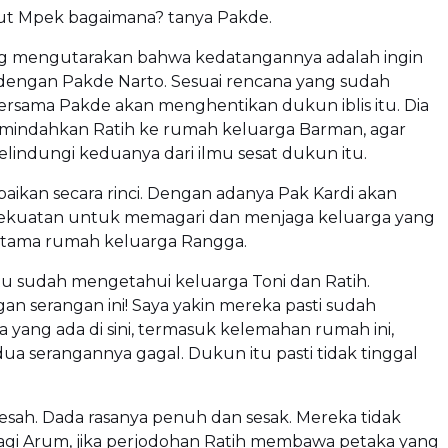
t Mpek bagaimana? tanya Pakde.
 mengutarakan bahwa kedatangannya adalah ingin
dengan Pakde Narto. Sesuai rencana yang sudah
bersama Pakde akan menghentikan dukun iblis itu. Dia
emindahkan Ratih ke rumah keluarga Barman, agar
elindungi keduanya dari ilmu sesat dukun itu.
ikan secara rinci. Dengan adanya Pak Kardi akan
kuatan untuk memagari dan menjaga keluarga yang
rutama rumah keluarga Rangga.
u sudah mengetahui keluarga Toni dan Ratih.
an serangan ini! Saya yakin mereka pasti sudah
 yang ada di sini, termasuk kelemahan rumah ini,
a serangannya gagal. Dukun itu pasti tidak tinggal
ah. Dada rasanya penuh dan sesak. Mereka tidak
lagi Arum, jika perjodohan Ratih membawa petaka yang