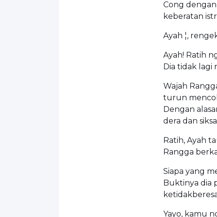
Cong dengan s
keberatan istri
Ayah ¦, reng
Ayah! Ratih n
Dia tidak lag
Wajah Rangga
turun mencoba
Dengan alasa
dera dan siksa
Ratih, Ayah t
Rangga berkac
Siapa yang men
Buktinya dia 
ketidakberes
Yayo, kamu nd