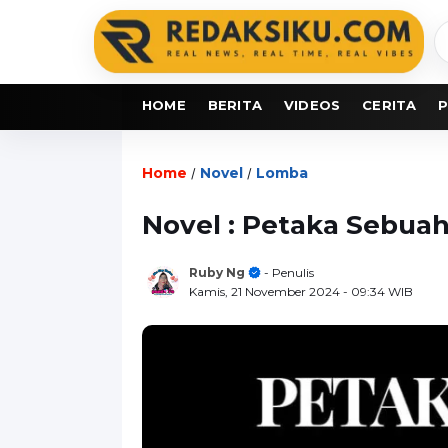
C
b
HOME
BERITA
VIDEOS
CERITA
P
Home
Novel
Lomba
/
/
Novel : Petaka Sebuah 
Ruby Ng
- Penulis
Kamis, 21 November 2024
- 09:34 WIB