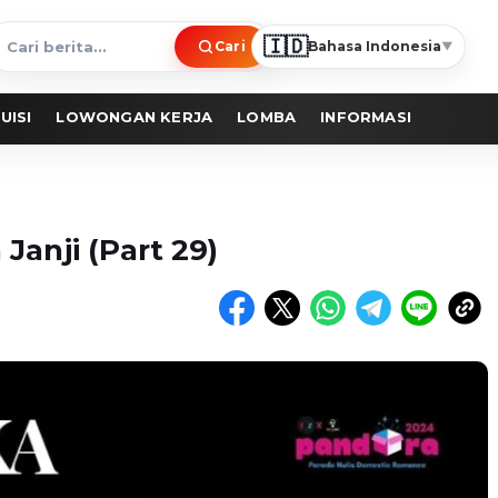
🇮🇩
Cari
Bahasa Indonesia
▼
ari
erita
UISI
LOWONGAN KERJA
LOMBA
INFORMASI
Janji (Part 29)