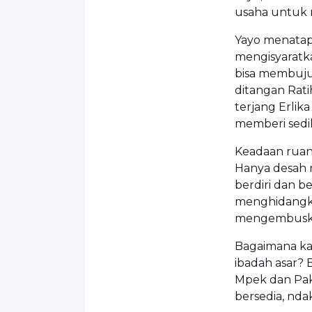
usaha untuk 
Yayo menatap
mengisyaratka
bisa membuju
ditangan Rat
terjang Erlik
memberi sedi
Keadaan ruan
Hanya desah n
berdiri dan b
menghidangka
mengembuskan
Bagaimana kal
ibadah asar? 
Mpek dan Pak
bersedia, nda