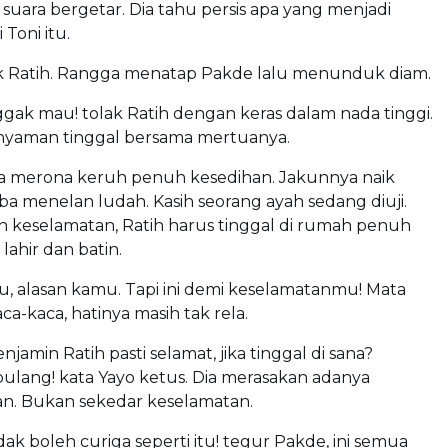
uara bergetar. Dia tahu persis apa yang menjadi
 Toni itu.
ek Ratih. Rangga menatap Pakde lalu menunduk diam.
ggak mau! tolak Ratih dengan keras dalam nada tinggi.
i nyaman tinggal bersama mertuanya.
 merona keruh penuh kesedihan. Jakunnya naik
 menelan ludah. Kasih seorang ayah sedang diuji.
n keselamatan, Ratih harus tinggal di rumah penuh
 lahir dan batin.
au, alasan kamu. Tapi ini demi keselamatanmu! Mata
a-kaca, hatinya masih tak rela.
jamin Ratih pasti selamat, jika tinggal di sana?
pulang! kata Yayo ketus. Dia merasakan adanya
an. Bukan sekedar keselamatan.
ak boleh curiga seperti itu! tegur Pakde, ini semua