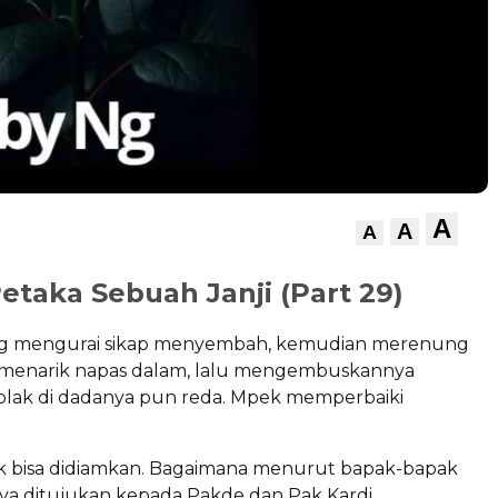
A
A
A
Petaka Sebuah Janji (Part 29)
g mengurai sikap menyembah, kemudian merenung
a menarik napas dalam, lalu mengembuskannya
jolak di dadanya pun reda. Mpek memperbaiki
dak bisa didiamkan. Bagaimana menurut bapak-bapak
ya ditujukan kepada Pakde dan Pak Kardi.