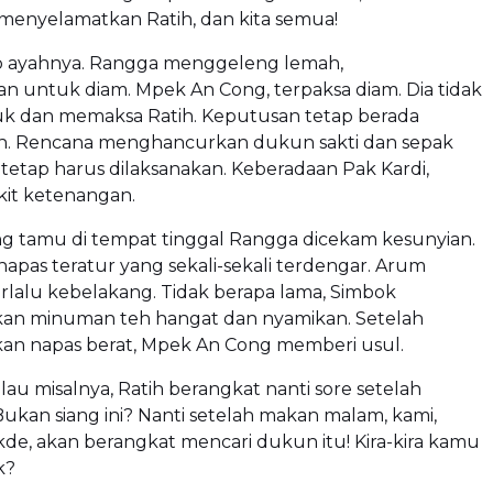
menyelamatkan Ratih, dan kita semua!
 ayahnya. Rangga menggeleng lemah,
n untuk diam. Mpek An Cong, terpaksa diam. Dia tidak
k dan memaksa Ratih. Keputusan tetap berada
ih. Rencana menghancurkan dukun sakti dan sepak
a tetap harus dilaksanakan. Keberadaan Pak Kardi,
kit ketenangan.
g tamu di tempat tinggal Rangga dicekam kesunyian.
apas teratur yang sekali-sekali terdengar. Arum
erlalu kebelakang. Tidak berapa lama, Simbok
n minuman teh hangat dan nyamikan. Setelah
 napas berat, Mpek An Cong memberi usul.
au misalnya, Ratih berangkat nanti sore setelah
Bukan siang ini? Nanti setelah makan malam, kami,
de, akan berangkat mencari dukun itu! Kira-kira kamu
k?