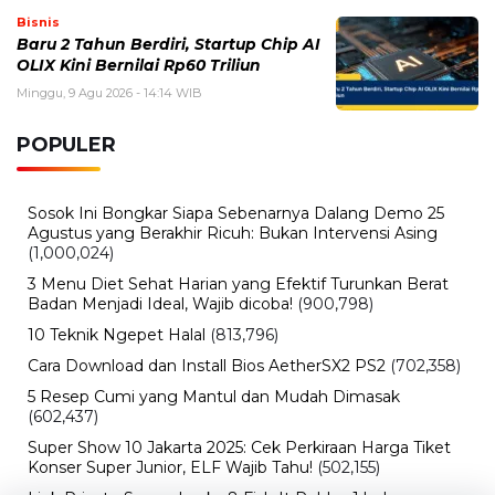
Bisnis
Baru 2 Tahun Berdiri, Startup Chip AI
OLIX Kini Bernilai Rp60 Triliun
Minggu, 9 Agu 2026 - 14:14 WIB
POPULER
Sosok Ini Bongkar Siapa Sebenarnya Dalang Demo 25
Agustus yang Berakhir Ricuh: Bukan Intervensi Asing
(1,000,024)
3 Menu Diet Sehat Harian yang Efektif Turunkan Berat
Badan Menjadi Ideal, Wajib dicoba!
(900,798)
10 Teknik Ngepet Halal
(813,796)
Cara Download dan Install Bios AetherSX2 PS2
(702,358)
5 Resep Cumi yang Mantul dan Mudah Dimasak
(602,437)
Super Show 10 Jakarta 2025: Cek Perkiraan Harga Tiket
Konser Super Junior, ELF Wajib Tahu!
(502,155)