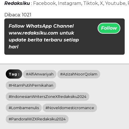
Redaksiku
:
Facebook
,
Instagram
,
Tiktok
,
X
,
Youtube
,
Dibaca:
1021
Follow WhatsApp Channel
Follow
www.redaksiku.com untuk
update berita terbaru setiap
hari
Tag :
#AlfiAnwariyah
#AzizahNoorQolam
#HitamPutihPernikahan
#IndonesianWritersZoneXRedaksiku2024
#lombamenulis
#noveldomesticromance
#PandoraIWZXRedaksiku2024