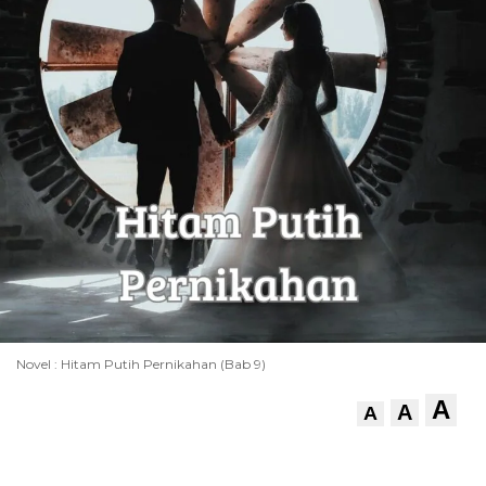
Novel : Hitam Putih Pernikahan (Bab 9)
A
A
A