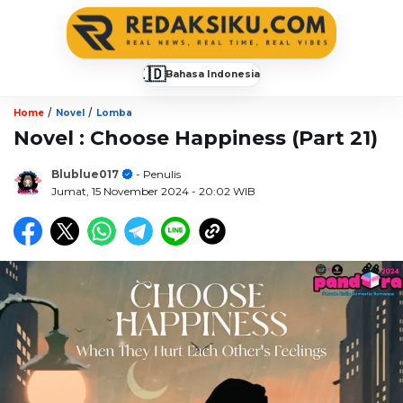
🇮🇩
Bahasa Indonesia
▼
/
/
Home
Novel
Lomba
Novel : Choose Happiness (Part 21)
Blublue017
- Penulis
Jumat, 15 November 2024
- 20:02 WIB