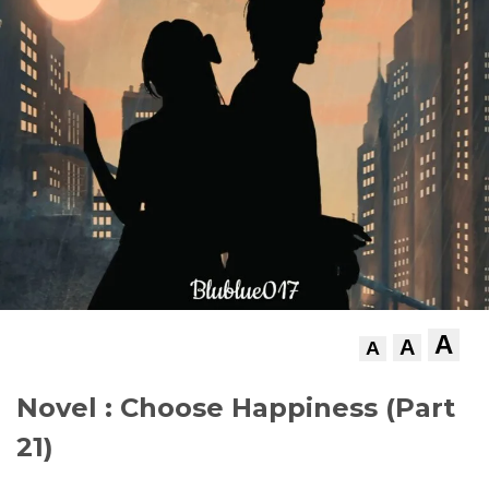
A
A
A
Novel : Choose Happiness (Part
21)