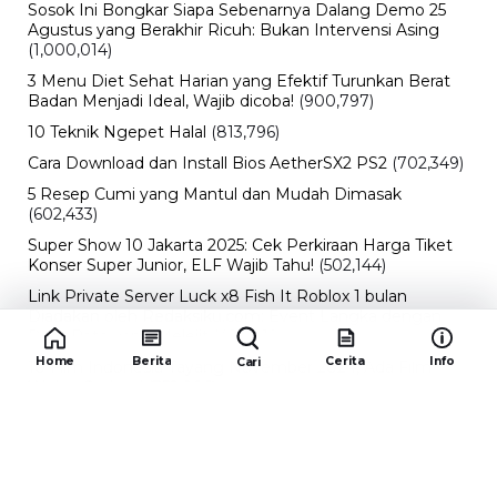
Sosok Ini Bongkar Siapa Sebenarnya Dalang Demo 25
Agustus yang Berakhir Ricuh: Bukan Intervensi Asing
(1,000,014)
3 Menu Diet Sehat Harian yang Efektif Turunkan Berat
Badan Menjadi Ideal, Wajib dicoba!
(900,797)
10 Teknik Ngepet Halal
(813,796)
Cara Download dan Install Bios AetherSX2 PS2
(702,349)
5 Resep Cumi yang Mantul dan Mudah Dimasak
(602,433)
Super Show 10 Jakarta 2025: Cek Perkiraan Harga Tiket
Konser Super Junior, ELF Wajib Tahu!
(502,144)
Link Private Server Luck x8 Fish It Roblox 1 bulan
Diadakan oleh Redaksiku.com: Event Langka dengan
Drop Rate yang Melejit
(424,819)
Home
Berita
Cerita
Info
Cari
10 Film Indonesia Tayang November 2024, Ada Film
Wulan Guritno!
(352,096)
Promo Burger King Terbaru Januari 2026, Ini Detail
Paket Hematnya yang Bisa Kamu Nikmati
(341,747)
10 klub terbaik pes 2024 Sepanjang Sejarah
(54,012)