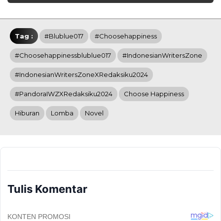
Tag :
#Blublue017
#Choosehappiness
#Choosehappinessblublue017
#IndonesianWritersZone
#IndonesianWritersZoneXRedaksiku2024
#PandoraIWZXRedaksiku2024
Choose Happiness
Hiburan
Lomba
Novel
Tulis Komentar