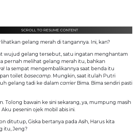
SCROLL TO RESUME CONTENT
ihatkan gelang merah di tangannya. Ini, kan?
at wujud gelang tersebut, satu ingatan menghantam
 Ia pernah melihat gelang merah itu, bahkan
 Ia sempat mengembalikannya saat benda itu
epan toilet
basecamp
. Mungkin, saat itulah Putri
ruh gelang tadi ke dalam
carrier
Bima. Bima sendiri pasti
un. Tolong bawain ke sini sekarang, ya, mumpung masih
 Aku pesenin ojek mobil abis ini.
on ditutup, Giska bertanya pada Asih, Harus kita
 itu, Jeng?