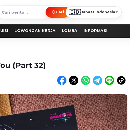
🇮🇩
Cari
Bahasa Indonesia
▼
ari
erita
UISI
LOWONGAN KERJA
LOMBA
INFORMASI
ou (Part 32)