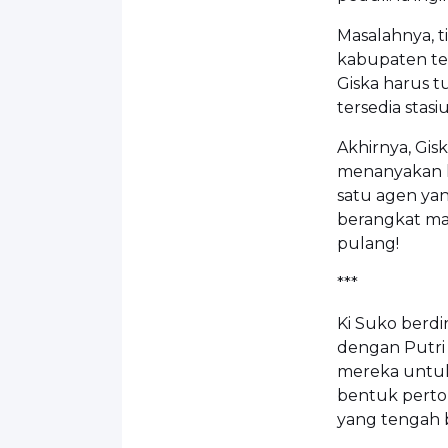
Masalahnya, t
kabupaten ter
Giska harus 
tersedia stas
Akhirnya, Gi
menanyakan ke
satu agen yan
berangkat mal
pulang!
***
Ki Suko berd
dengan Putri
mereka untuk
bentuk perto
yang tengah 