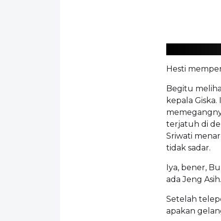
Hesti memperl
Begitu melih
kepala Giska.
memegangnya!
terjatuh di d
Sriwati mena
tidak sadar.
Iya, bener, B
ada Jeng Asih.
Setelah telep
apakan gelang