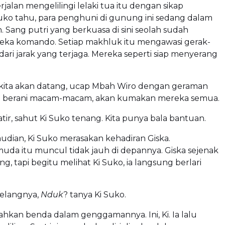
jalan mengelilingi lelaki tua itu dengan sikap
uko tahu, para penghuni di gunung ini sedang dalam
h. Sang putri yang berkuasa di sini seolah sudah
ka komando. Setiap makhluk itu mengawasi gerak-
 dari jarak yang terjaga. Mereka seperti siap menyerang
kita akan datang, ucap Mbah Wiro dengan geraman
u berani macam-macam, akan kumakan mereka semua.
ir, sahut Ki Suko tenang. Kita punya bala bantuan.
dian, Ki Suko merasakan kehadiran Giska.
da itu muncul tidak jauh di depannya. Giska sejenak
ung, tapi begitu melihat Ki Suko, ia langsung berlari
elangnya,
Nduk
? tanya Ki Suko.
hkan benda dalam genggamannya. Ini, Ki. Ia lalu