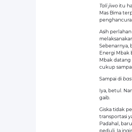
Tali jiwo
itu ha
Mas Bima ter
penghancuran 
Asih perlahan
melaksanakan
Sebenarnya, bi
Energi Mbak b
Mbak datang k
cukup sampai 
Sampai di
ba
Iya, betul. N
gaib.
Giska tidak pe
transportasi
Padahal, baru
peduli. Ia in