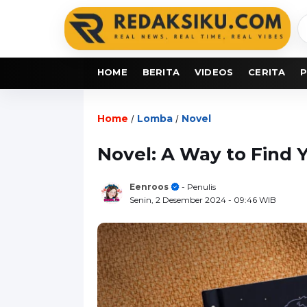
C
b
HOME
BERITA
VIDEOS
CERITA
P
Home
Lomba
Novel
/
/
Novel: A Way to Find Y
Eenroos
- Penulis
Senin, 2 Desember 2024
- 09:46 WIB