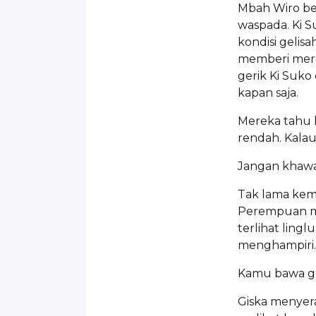
Mbah Wiro ber
waspada. Ki S
kondisi gelisa
memberi mere
gerik Ki Suko
kapan saja.
Mereka tahu 
rendah. Kala
Jangan khawat
Tak lama kemu
Perempuan mu
terlihat lingl
menghampiri.
Kamu bawa g
Giska menyera