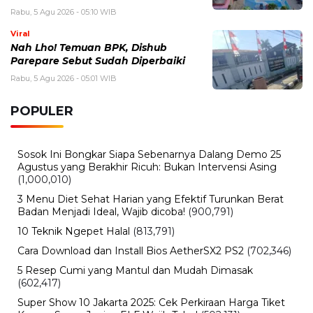
Rabu, 5 Agu 2026 - 05:10 WIB
Viral
Nah Lho! Temuan BPK, Dishub
Parepare Sebut Sudah Diperbaiki
Rabu, 5 Agu 2026 - 05:01 WIB
POPULER
Sosok Ini Bongkar Siapa Sebenarnya Dalang Demo 25
Agustus yang Berakhir Ricuh: Bukan Intervensi Asing
(1,000,010)
3 Menu Diet Sehat Harian yang Efektif Turunkan Berat
Badan Menjadi Ideal, Wajib dicoba!
(900,791)
10 Teknik Ngepet Halal
(813,791)
Cara Download dan Install Bios AetherSX2 PS2
(702,346)
5 Resep Cumi yang Mantul dan Mudah Dimasak
(602,417)
Super Show 10 Jakarta 2025: Cek Perkiraan Harga Tiket