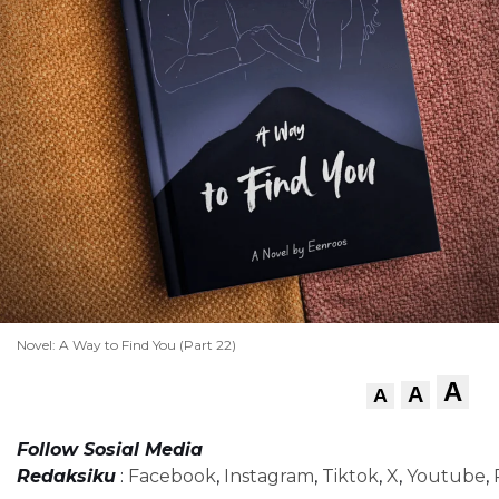
Novel: A Way to Find You (Part 22)
A
A
A
Follow Sosial Media
Redaksiku
:
Facebook
,
Instagram
,
Tiktok
,
X
,
Youtube
,