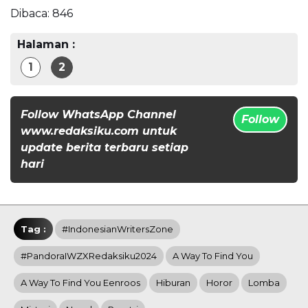
Dibaca:
846
Halaman :
1
2
Follow WhatsApp Channel
Follow
www.redaksiku.com untuk
update berita terbaru setiap
hari
Tag :
#IndonesianWritersZone
#PandoraIWZXRedaksiku2024
A Way To Find You
A Way To Find You Eenroos
Hiburan
Horor
Lomba