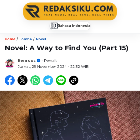
🇮🇩
Bahasa Indonesia
▼
/
/
Home
Lomba
Novel
Novel: A Way to Find You (Part 15)
Eenroos
- Penulis
Jumat, 29 November 2024
- 22:32 WIB