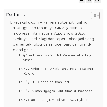
Daftar isi
Redaksiku.com – Pameran otomotif paling
ditunggu tiap tahunnya, GIIAS (Gaikindo
Indonesia International Auto Show) 2025,
akhirnya digelar lagi dan seperti biasa jadi ajang
pamer teknologi dan model baru dari brand-
brand gede.
š¡ Apa Itu e-Power? Ini Nih Rahasia Teknologi
Nissan!
ðŸ’¡ Performa SUV Kekinian yang Gak Kaleng-
Kaleng
ðŸ§ Fitur Canggih? Udah Pasti
ðŸŒ Nissan Ngegas Elektrifikasi di Indonesia
ðŸ Siap Tantang Rival di Kelas SUV Hybrid