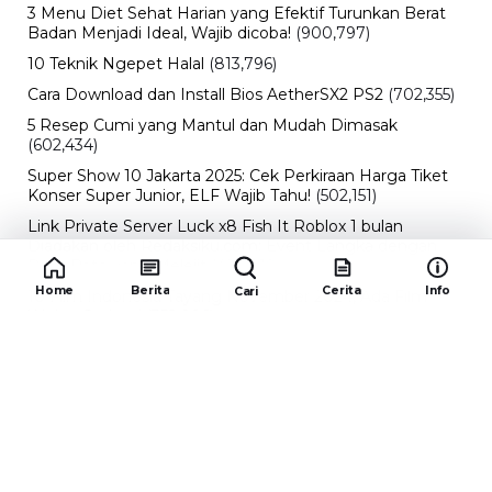
3 Menu Diet Sehat Harian yang Efektif Turunkan Berat
Badan Menjadi Ideal, Wajib dicoba!
(900,797)
10 Teknik Ngepet Halal
(813,796)
Cara Download dan Install Bios AetherSX2 PS2
(702,355)
5 Resep Cumi yang Mantul dan Mudah Dimasak
(602,434)
Super Show 10 Jakarta 2025: Cek Perkiraan Harga Tiket
Konser Super Junior, ELF Wajib Tahu!
(502,151)
Link Private Server Luck x8 Fish It Roblox 1 bulan
Diadakan oleh Redaksiku.com: Event Langka dengan
Drop Rate yang Melejit
(424,819)
Home
Berita
Cerita
Info
Cari
10 Film Indonesia Tayang November 2024, Ada Film
Wulan Guritno!
(352,096)
Promo Burger King Terbaru Januari 2026, Ini Detail
Paket Hematnya yang Bisa Kamu Nikmati
(341,747)
10 klub terbaik pes 2024 Sepanjang Sejarah
(54,015)