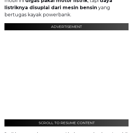
mobil ini
digas pakai motor listrik
, tapi
daya
listriknya disuplai dari mesin bensin
yang
bertugas kayak powerbank.
ADVERTISEMENT
SCROLL TO RESUME CONTENT